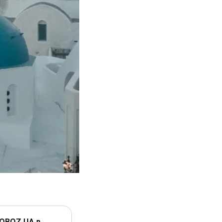
 OBOZ.UA в