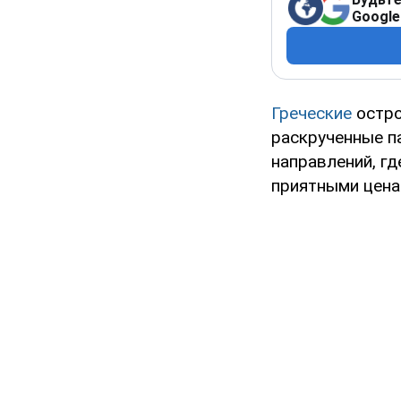
Google
Греческие
остро
раскрученные п
направлений, гд
приятными цена