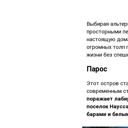
Выбирая альтер
просторными пе
настоящую дом
огромных толп 
жизни без спешк
Парос
Этот остров ст
современным ст
поражает лаби
поселок Наусс
барами и белы