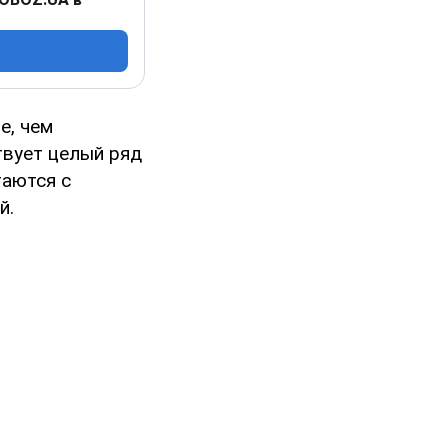
е, чем
твует целый ряд
таются с
й.