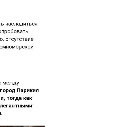
ть насладиться
опробовать
го, отсутствие
земноморской
с между
город Парикия
, тогда как
элегантными
.