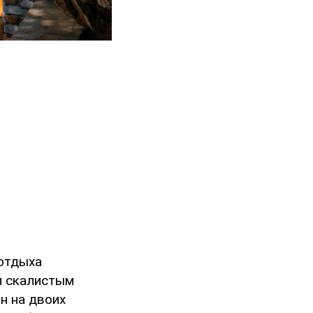
 отдыха
м скалистым
н на двоих