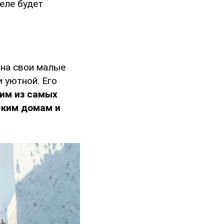
еле будет
 на свои малые
 уютной. Его
ним из самых
ским домам и