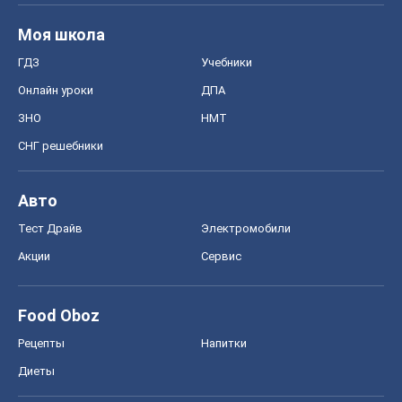
Авто
Тест Драйв
Электромобили
Акции
Сервис
Food Oboz
Рецепты
Напитки
Диеты
Экономика
Рынки и компании
Mакроэкономика
MedOboz
Новости медицины
MAMACLUB