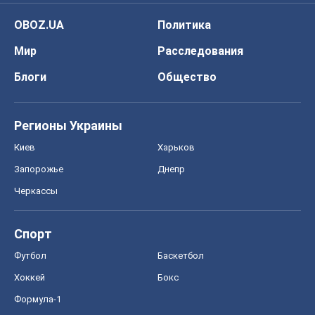
Киев
Харьков
Запорожье
Днепр
Черкассы
Спорт
Футбол
Баскетбол
Хоккей
Бокс
Формула-1
Моя школа
ГДЗ
Учебники
Онлайн уроки
ДПА
ЗНО
НМТ
СНГ решебники