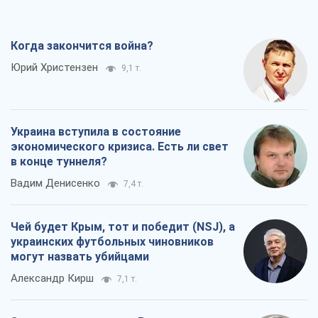
экономического кризиса. Есть ли свет
в конце туннеля?
Вадим Денисенко
7,4 т.
Чей будет Крым, тот и победит (NSJ), а
украинских футбольных чиновников
могут назвать убийцами
Александр Кирш
7,1 т.
Запад проспал угрозу: Россия может
проверить НАТО войной
Леонид Невзлин
8,4 т.
Все мнения