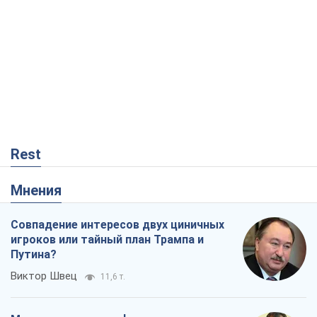
Rest
Мнения
Совпадение интересов двух циничных
игроков или тайный план Трампа и
Путина?
Виктор Швец
11,6 т.
Минск готовится к функционированию
в условиях масштабного военного
кризиса
Александр Левченко
16,7 т.
Ни оружия, ни людей: как Лукашенко
создает новую армию
Игар Тышкевич
14,2 т.