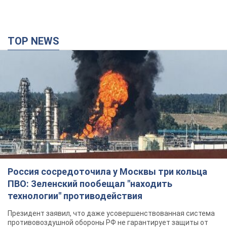
Россия сосредоточила у Москвы три кольца
ПВО: Зеленский пообещал "находить
технологии" противодействия
Президент заявил, что даже усовершенствованная система
противовоздушной обороны РФ не гарантирует защиты от
украинских ударов
8 часов назад
59,5 т.
Украина приобрела у Турции 70 баллистических
ракет и многое другое вооружение: в Госдепе
США обнародовали список
Госдеп уже проинформировал об этом американский
Конгресс