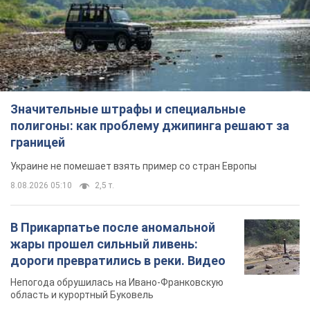
границей
Украине не помешает взять пример со стран Европы
8.08.2026 05:10
2,5 т.
В Прикарпатье после аномальной
жары прошел сильный ливень:
дороги превратились в реки. Видео
Непогода обрушилась на Ивано-Франковскую
область и курортный Буковель
8.08.2026 09:27
36,4 т.
Женщине начислили 729 тыс. грн
долга за газ из-за показаний
неисправного счетчика: судья
вынес неожиданное решение
Нужно ли платить долг из-за доначисления
8.08.2026 14:43
31,8 т.