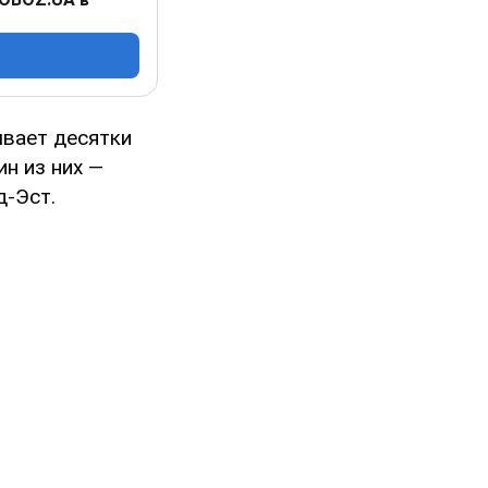
ывает десятки
н из них —
д-Эст.