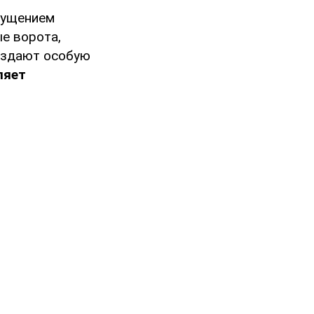
щущением
е ворота,
создают особую
ляет