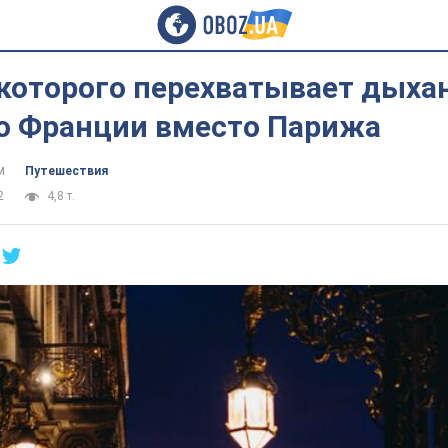
 которого перехватывает дыхан
во Франции вместо Парижа
м
Путешествия
2
4,8 т.