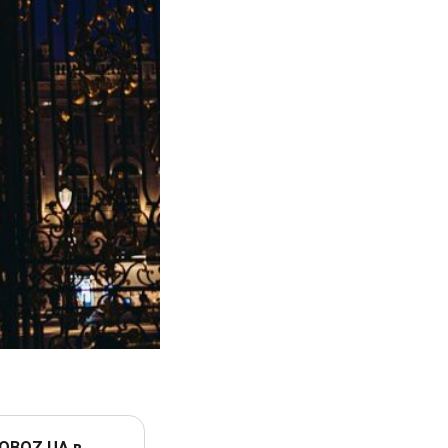
 OBOZ.UA в