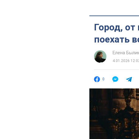
Город, от
поехать 
Елена Были
4.01.2026 12:0
0