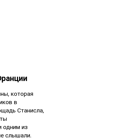
Франции
ны, которая
иков в
ощадь Станисла,
сты
и одним из
не слышали.