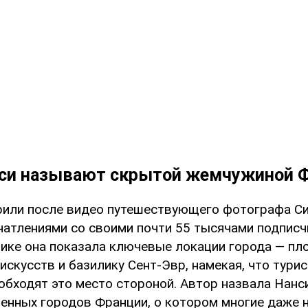
си называют скрытой жемчужиной 
рили после видео путешествующего фотографа Си
атлениями со своими почти 55 тысячами подписч
олике она показала ключевые локации города — пл
скусств и базилику Сент-Эвр, намекая, что тури
обходят это место стороной. Автор назвала Нанс
енных городов Франции, о котором многие даже 