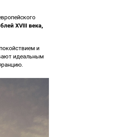
европейского
лей XVIII века,
спокойствием и
ывают идеальным
Францию.