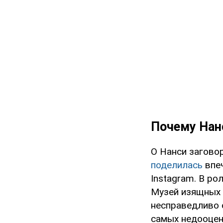
Почему Нан
О Нанси загово
поделилась
впеч
Instagram. В р
Музей изящных и
несправедливо 
самых недооцен