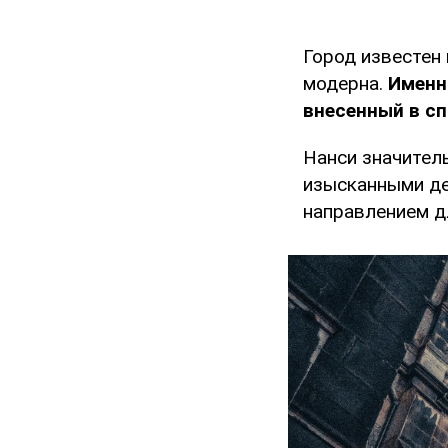
Город известен
модерна.
Именно
внесенный в с
Нанси значител
изысканными де
направлением д