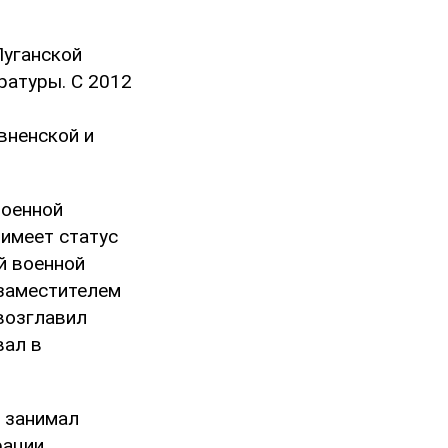
Луганской
ратуры. С 2012
вненской и
военной
 имеет статус
й военной
 заместителем
возглавил
вал в
о занимал
ации.