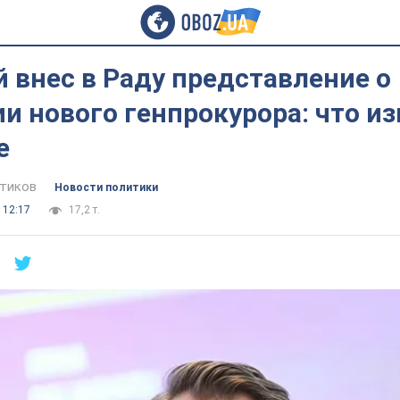
 внес в Раду представление о
и нового генпрокурора: что из
е
тиков
Новости политики
 12:17
17,2 т.