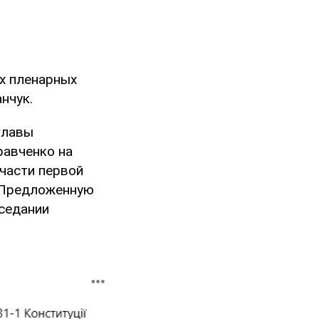
х пленарных
нчук.
главы
равченко на
 части первой
. Предложенную
седании