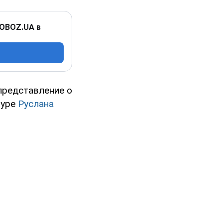
 OBOZ.UA в
представление о
туре
Руслана