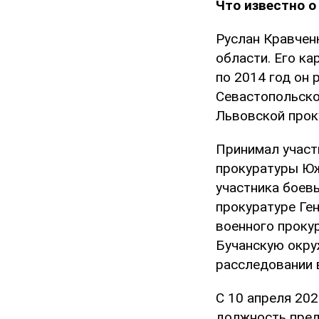
Что известно о
Руслан Кравчен
области. Его ка
по 2014 год он
Севастопольско
Львовской прок
Принимал участи
прокуратуры Юж
участника боевы
прокуратуре Ге
военного проку
Бучанскую окру
расследовании 
С 10 апреля 202
должность пред