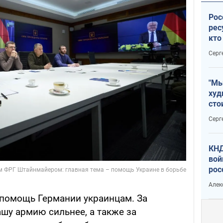
Рос
рес
кто
дик
Серг
"Мы
худ
сто
отч
Серг
рак
КНД
вой
рос
сев
Алек
помощь Германии украинцам. За
шу армию сильнее, а также за