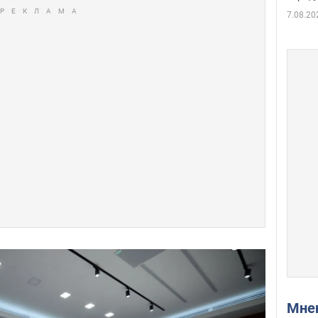
7.08.20
Мн