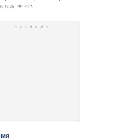
4,9 т.
26 13:26
ения