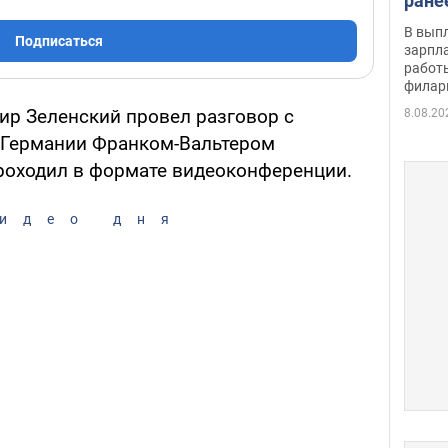
ране
скол
В вып
Подписаться
певи
зарпла
работ
филар
р Зеленский провел разговор с
8.08.20
Германии Франком-Вальтером
роходил в формате видеоконференции.
идео дня