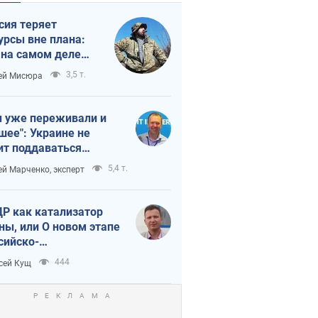
сия теряет
урсы вне плана:
 на самом деле
тует темп войны
3,5 т.
ей Мисюра
 уже переживали и
шее": Украине не
ит поддаваться
аянию из-за
5,4 т.
ей Марченко, эксперт
етного террора
Р как катализатор
ны, или О новом этапе
сийско-
ерокорейского союза
444
сей Кущ