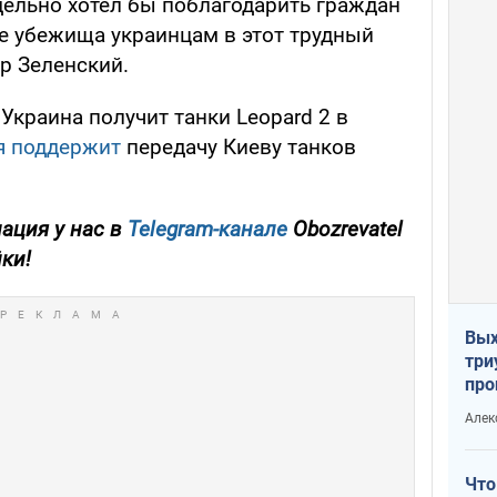
ельно хотел бы поблагодарить граждан
е убежища украинцам в этот трудный
р Зеленский.
краина получит танки Leopard 2 в
я поддержит
передачу Киеву танков
ация у нас в
Telegram-канале
Obozrevatel
йки!
Вых
три
про
хок
Алек
Что