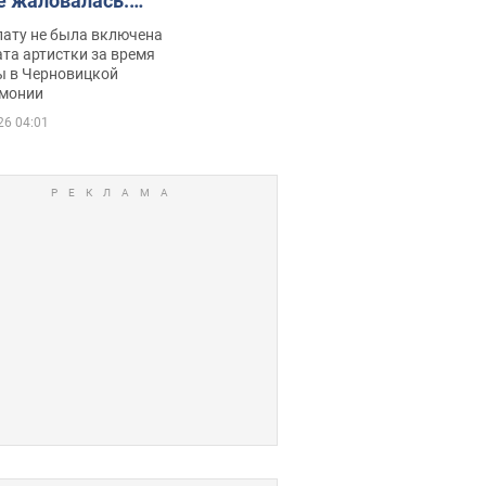
е жаловалась:
ько получала
лату не была включена
ца
та артистки за время
ы в Черновицкой
монии
26 04:01