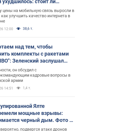
и ухудшилось: стоит ли
ваться на цены
у цены на мобильную связь выросли в
 как улучшить качество интернета в
оне
38,6 т.
26 12:00
отаем над тем, чтобы
чить комплекты с ракетами
ПВО": Зеленский заслушал
ад Драпатого и объявил о
ности, он обсудил с
х мерах
окомандующим кадровые вопросы в
нской армии
1,4 т.
26 14:51
купированной Ялте
ремели мощные взрывы:
имается черный дым. Фото и
о
 вероятно, подвергся атаке дронов