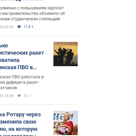
ременно с повышением зарплат
огам правительство объявило об
ении студенческих стипендий
11,5 т.
26 00:29
ько
истических ракет
хватила
инская ПВО в
: в Минобороны
нская ПВО работала в
али цифру
ях дефицита ракет-
ватчиков
5,1 т.
26 15:09
ка Ротару через
изменила свою
ию, на которую