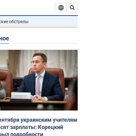
ские обстрелы
ное
сентября украинским учителям
сят зарплаты: Корецкий
рыл подробности