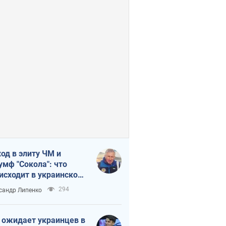
од в элиту ЧМ и
умф "Сокола": что
исходит в украинском
кее
294
сандр Липенко
 ожидает украинцев в