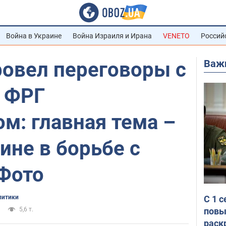
Война в Украине
Война Израиля и Ирана
VENETO
Россий
Важ
ровел переговоры с
 ФРГ
м: главная тема –
ине в борьбе с
 Фото
С 1 
литики
повы
5,6 т.
раск