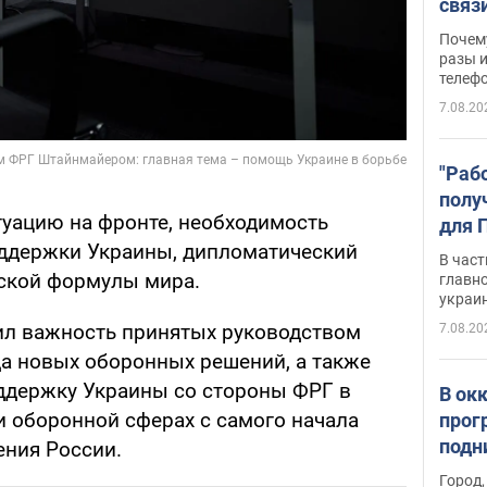
связ
жало
Почем
разы и
телеф
7.08.20
"Раб
полу
туацию на фронте, необходимость
для 
ддержки Украины, дипломатический
докл
В част
новы
ской формулы мира.
главн
украи
ил важность принятых руководством
7.08.20
да новых оборонных решений, а также
ддержку Украины со стороны ФРГ в
В ок
и оборонной сферах с самого начала
прог
подн
ния России.
виде
Город,