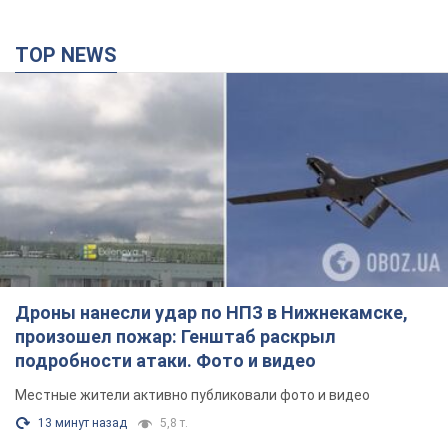
Дроны нанесли удар по НПЗ в Нижнекамске,
произошел пожар: Генштаб раскрыл
подробности атаки. Фото и видео
Местные жители активно публиковали фото и видео
13 минут назад
5,8 т.
Разрушены дома: в Харьковской области в
результате вражеской атаки погибли пять
человек. Фото
Правоохранители документируют последствия атаки и
фиксируют военное преступление
24 минуты назад
1,1 т.