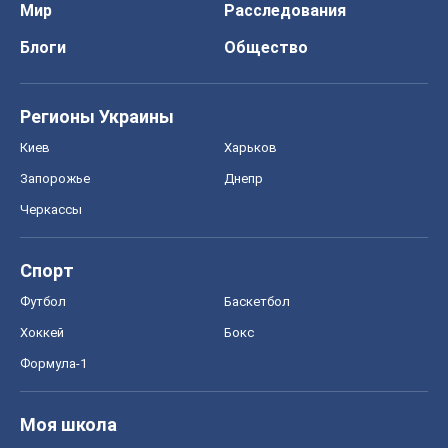
Черкассы
Спорт
Футбол
Баскетбол
Хоккей
Бокс
Формула-1
Моя школа
ГДЗ
Учебники
Онлайн уроки
ДПА
ЗНО
НМТ
СНГ решебники
Авто
Тест Драйв
Электромобили