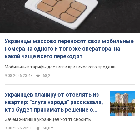
Мобильные тарифы достигли критического предела
9.08.2026 23:48
68,2 т.
Украинцев планируют отселять из
квартир: "слуга народа" рассказала,
кто будет принимать решение о
сносе домов
Зачем жилища украинцев хотят сносить
9.08.2026 23:18
60,8 т.
Украинцы массово покупают
дорогие новые авто: сколько стоит
самая популярная модель
Какие марки авто предпочитают приобретать
жители Украины
9.08.2026 22:48
38,8 т.