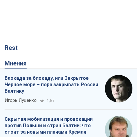
Мнения
Блокада за блокаду, или Закрытое
Черное море – пора закрывать России
Балтику
Игорь Луценко
1,6 т.
Скрытая мобилизация и провокации
против Польши и стран Балтии: что
стоит за новыми планами Кремля
Вадим Денисенко
2,6 т.
От Patriot до стратегии победы: что
мешает Украине закрыть небо и как
завершить войну
Игорь Яковенко
222