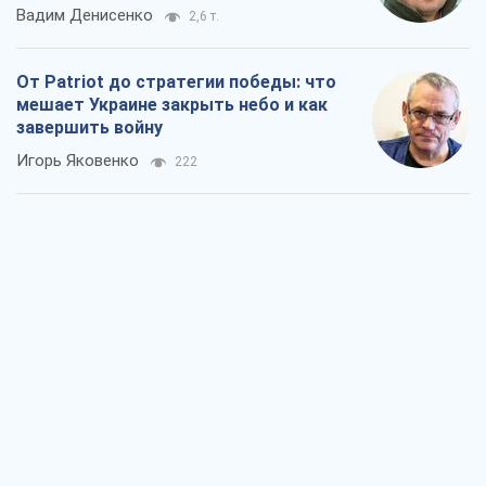
Украина в пятом дивизионе: что
происходит в женском хоккее
Александр Чеканов
18
"Роттердам+": повторяющаяся ошибка
прокурора
Валентина Карповец
129