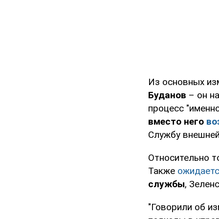
Из основных из
Буданов
– он н
процесс "именно
вместо него
во
Службу внешней
Относительно то
Также
ожидает
службы
, Зелен
"Говорили об из