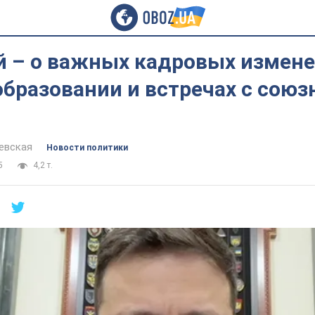
й – о важных кадровых измене
бразовании и встречах с союз
евская
Новости политики
5
4,2 т.