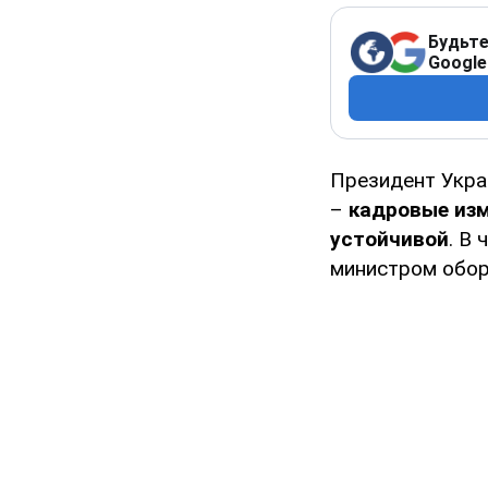
Будьте
Google
Президент Укр
–
кадровые изм
устойчивой
. В
министром обор