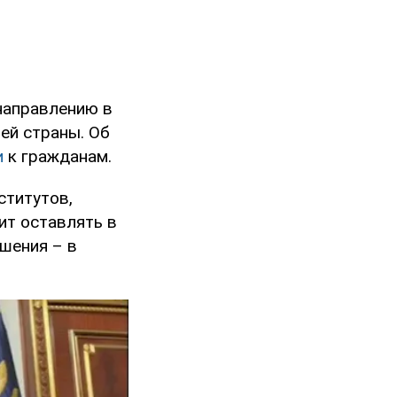
направлению в
ей страны. Об
и
к гражданам.
ститутов,
ит оставлять в
ешения – в