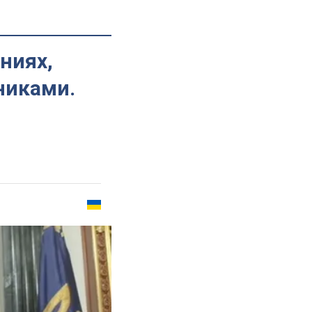
ниях,
никами.