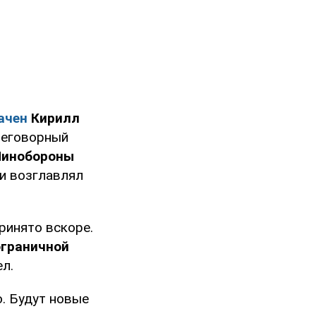
ачен
Кирилл
реговорный
Минобороны
 и возглавлял
принято вскоре.
ограничной
л.
о. Будут новые