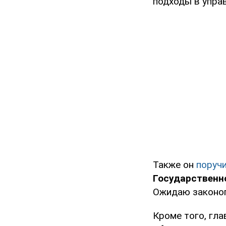
подходы в управ
Также он
поруч
Государственн
Ожидаю законопр
Кроме того, гл