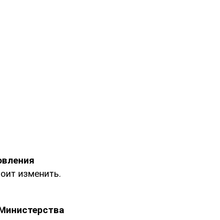
овления
тоит изменить.
 Министерства