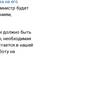
а на его
министр будет
нием,
ти должно быть
ы, необходимая
тается в нашей
боту на