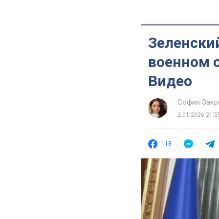
Зеленски
военном о
Видео
София Закр
2.01.2026 21:5
118