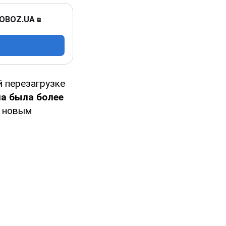
 OBOZ.UA в
 перезагрузке
на была более
ь новым