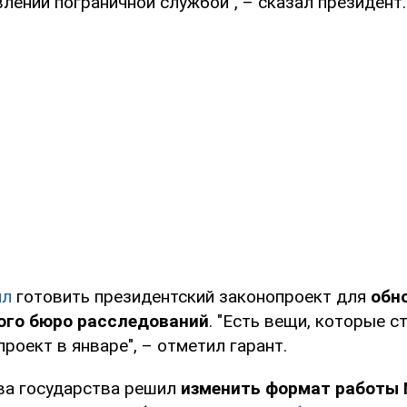
лении пограничной службой", – сказал президент.
ил
готовить президентский законопроект для
обн
ого бюро расследований
. "Есть вещи, которые с
оект в январе", – отметил гарант.
ава государства решил
изменить формат работы