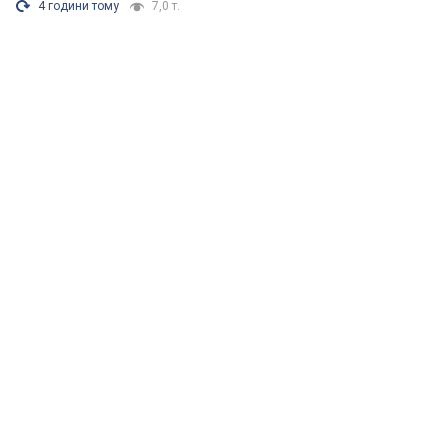
4 години тому
7,0 т.