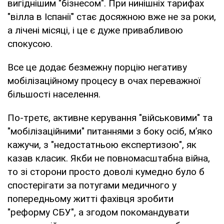
вигіднішим "бізнесом". При нинішніх тарифах
"вілла в Іспанії" стає досяжною вже не за роки,
а лічені місяці, і це є дуже привабливою
спокусою.
Все це додає безмежну порцію негативу
мобілізаційному процесу в очах переважної
більшості населення.
По-третє, активне керування "військовими" та
"мобілізаційними" питаннями з боку осіб, м’яко
кажучи, з "недостатньою експертизою", як
казав класик. Якби не повномасштабна війна,
то зі сторони просто доволі кумедно було б
спостерігати за потугами медичного у
попередньому житті фахівця зробити
"реформу СБУ", а згодом покомандувати