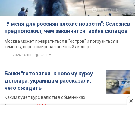
"У меня для россиян плохие новости": Селезнев
предположил, чем закончится "война складов"
Москва может превратиться в "остров" и погрузиться в
темноту, спрогнозировал военный эксперт
5.08.2026 16:00
59,3 т.
Банки "готовятся" к новому курсу
доллара: украинцам рассказали,
чего ожидать
Каким будет курс валюты в обменниках
9 годин тому
114,6 т.
"Джипинг разрушает экосистемы,
которые формировались сотни