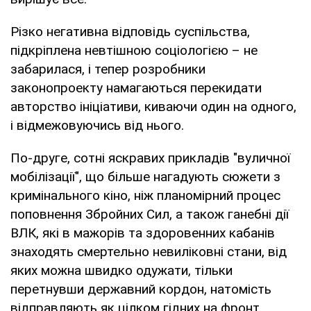
Різко негативна відповідь суспільства,
підкріплена невтішною соціологією – не
забарилася, і тепер розробники
законопроекту намагаються перекидати
авторство ініціативи, киваючи один на одного,
і відмежовуючись від нього.
По-друге, сотні яскравих прикладів "вуличної
мобілізації", що більше нагадують сюжети з
кримінального кіно, ніж планомірний процес
поповнення Збройних Сил, а також ганебні дії
ВЛК, які в мажорів та здоровенних кабанів
знаходять смертельно невиліковні стани, від
яких можна швидко одужати, тільки
перетнувши державний кордон, натомість
відправляють як цілком гідних на фронт