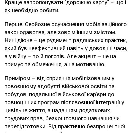
Краще запропонувати "дорожню карту" – що і
як необхідно робити.
Перше. Серйозне осучаснення мобілізаційного
законодавства, але зовсім іншим змістом.
Нині діюче – це рудимент радянських практик,
який був неефективний навіть у довоєнні часи,
а у війну – то й поготів. Але акцент – не на
примус та обмеження, а на мотивацію.
Приміром – від сприяння мобілізованим у
повоєнному здобутті військової освіти та
побудові подальшої військової кар’єри до
повноцінних програм післявоєнної інтеграції у
цивільне життя, з наданням додаткових
трудових прав, безкоштовного навчання чи
перепідготовки. Від практично безпроцентної