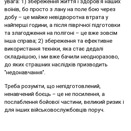
увага: 1) збереження життя і здоров’я наших
воїнів, бо просто з лану на поле бою через
добу – це майже невідворотна втрата у
найперші години, а після піврічної підготовки
та злагодження на полігоні – це вже зовсім
інша справа; 2) збереження та ефективне
використання техніки, яка стає дедалі
складнішою, і ми вже бачили неодноразово,
до яких страшних наслідків призводить
"недонавчання".
Треба розуміти, що непідготовлений,
ненавчений боєць – це не посилення, а
послаблення бойової частини, великий ризик і
для інших військовослужбовців поруч.