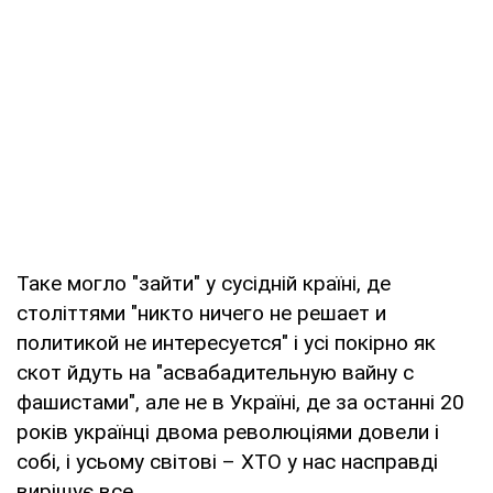
Таке могло "зайти" у сусідній країні, де
століттями "никто ничего не решает и
политикой не интересуется" і усі покірно як
скот йдуть на "асвабадительную вайну с
фашистами", але не в Україні, де за останні 20
років українці двома революціями довели і
собі, і усьому світові – ХТО у нас насправді
вирішує все.