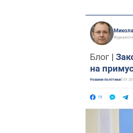
Микола
Журналіст-
Блог |
Зак
на примус
Новини політики
8.01.20
19