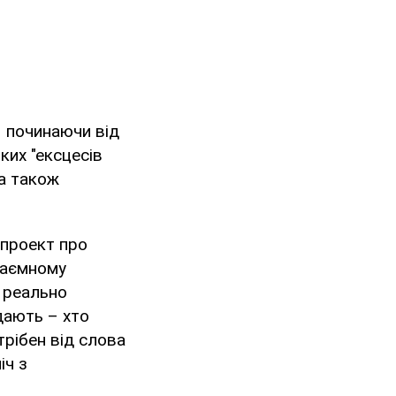
– починаючи від
ких "ексцесів
 а також
опроект про
таємному
з реально
дають – хто
трібен від слова
іч з