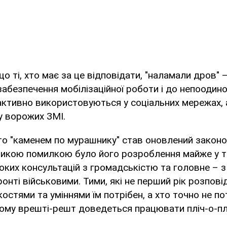
що ті, хто має за це відповідати, "наламали дров" 
абезпечення мобілізаційної роботи і до непоодино
 активно використовуються у соціальних мережах,
у ворожих ЗМІ.
то "каменем по мурашнику" став оновлений закон
еликою помилкою було його розроблення майже у 
оких консультацій з громадськістю та головне – 
нті військовими. Тими, які не перший рік розпові
костями та уміннями їм потрібен, а хто точно не по
 кому врешті-решт доведеться працювати пліч-о-пл