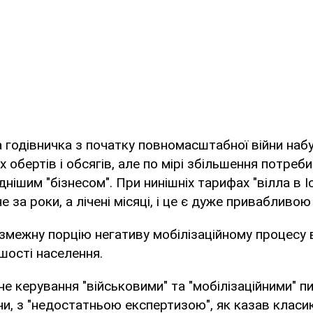
 годівничка з початку повномасштабної війни набу
 обертів і обсягів, але по мірі збільшення потреби 
днішим "бізнесом". При нинішніх тарифах "вілла в Іс
 за роки, а лічені місяці, і це є дуже привабливо
змежну порцію негативу мобілізаційному процесу 
шості населення.
не керування "військовими" та "мобілізаційними" п
учи, з "недостатньою експертизою", як казав класик