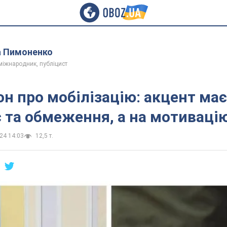
 Пимоненко
міжнародник, публіцист
он про мобілізацію: акцент має
 та обмеження, а на мотиваці
24 14:03
12,5 т.