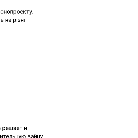
конопроекту.
 на різні
е решает и
адительную вайну