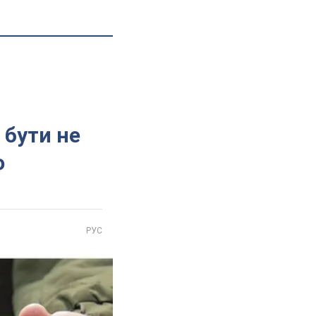
 бути не
ю
РУС