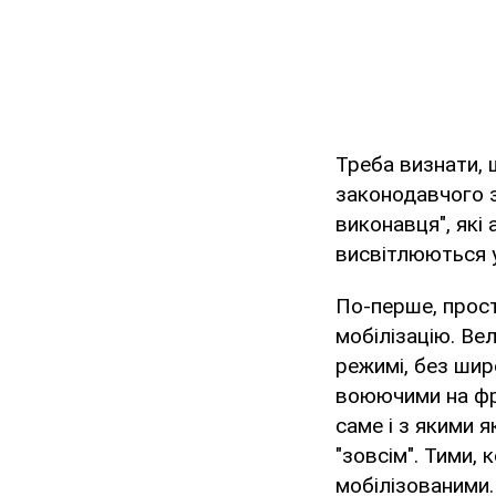
Треба визнати, 
законодавчого з
виконавця", які
висвітлюються 
По-перше, прос
мобілізацію. В
режимі, без шир
воюючими на фро
саме і з якими я
"зовсім". Тими,
мобілізованими.