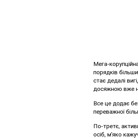
Мега-корупційна
порядків більших
стає дедалі вигі
досяжною вже не
Все це додає бе
переважної біль
По-третє, актив
осіб, м’яко каж