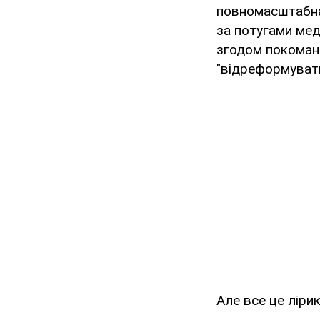
повномасштабна 
за потугами мед
згодом покоман
"відреформувати
Але все це лірик