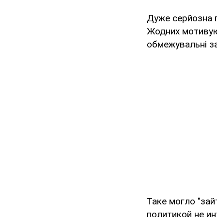
Дуже серйозна п
Жодних мотивуюч
обмежувальні за
Таке могло "зайт
политикой не ин