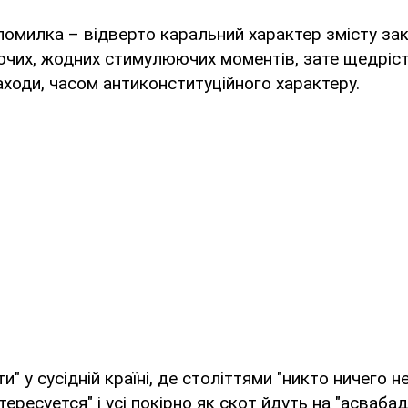
омилка – відверто каральний характер змісту за
их, жодних стимулюючих моментів, зате щедрість
ходи, часом антиконституційного характеру.
и" у сусідній країні, де століттями "никто ничего н
тересуется" і усі покірно як скот йдуть на "асваб