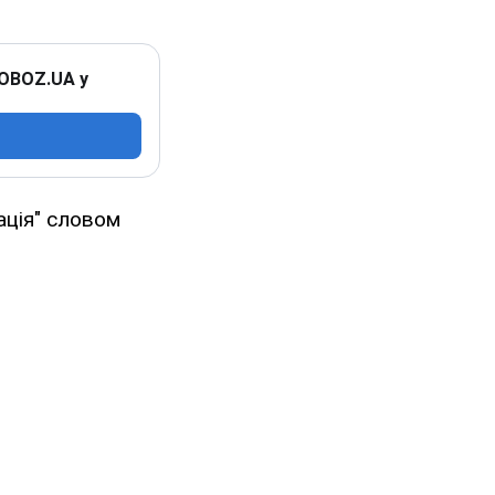
 OBOZ.UA у
ація" словом