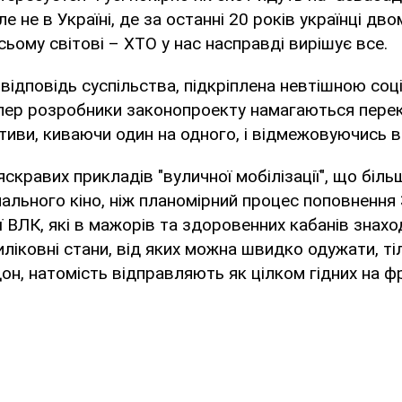
е не в Україні, де за останні 20 років українці д
 усьому світові – ХТО у нас насправді вирішує все.
 відповідь суспільства, підкріплена невтішною соц
тепер розробники законопроекту намагаються пере
ативи, киваючи один на одного, і відмежовуючись в
 яскравих прикладів "вуличної мобілізації", що біл
ального кіно, ніж планомірний процес поповнення 
ії ВЛК, які в мажорів та здоровенних кабанів знах
ліковні стани, від яких можна швидко одужати, т
н, натомість відправляють як цілком гідних на фр