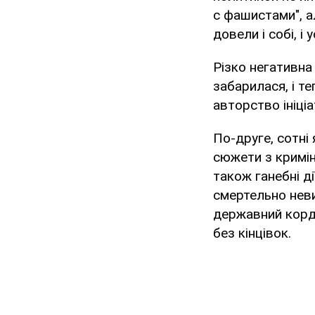
с фашистами", ал
довели і собі, і
Різко негативна
забарилася, і 
авторство ініці
По-друге, сотні
сюжети з кримін
також ганебні д
смертельно неви
державний кордо
без кінцівок.