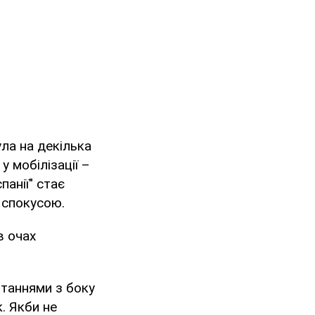
ла на декілька
у мобілізації –
панії" стає
ю спокусою.
в очах
итаннями з боку
. Якби не