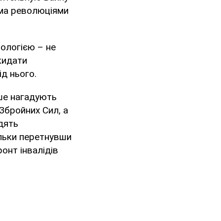
вома революціями
іологією – не
кидати
ід нього.
ьше нагадують
Збройних Сил, а
одять
ільки перетнувши
онт інвалідів