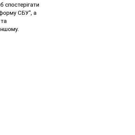
б спостерігати
форму СБУ", а
 та
іншому.