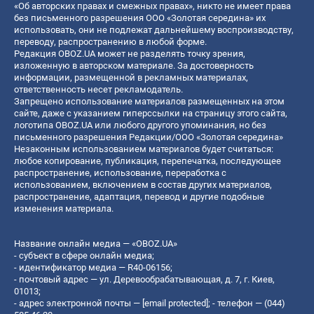
«Об авторских правах и смежных правах», никто не имеет права
без письменного разрешения ООО «Золотая середина» их
использовать, они не подлежат дальнейшему воспроизводству,
переводу, распространению в любой форме.
Редакция OBOZ.UA может не разделять точку зрения,
изложенную в авторском материале. За достоверность
информации, размещенной в рекламных материалах,
ответственность несет рекламодатель.
Запрещено использование материалов размещенных на этом
сайте, даже с указанием гиперссылки на страницу этого сайта,
логотипа OBOZ.UA или любого другого упоминания, но без
письменного разрешения Редакции/ООО «Золотая середина»
Незаконным использованием материалов будет считаться:
любое копирование, публикация, перепечатка, последующее
распространение, использование, переработка с
использованием, включением в состав других материалов,
распространение, адаптация, перевод и другие подобные
изменения материала.
Название онлайн медиа — «OBOZ.UA»
- субъект в сфере онлайн медиа;
- идентификатор медиа — R40-06156;
- почтовый адрес — ул. Деревообрабатывающая, д. 7, г. Киев,
01013;
- адрес электронной почты —
[email protected]
; - телефон — (044)