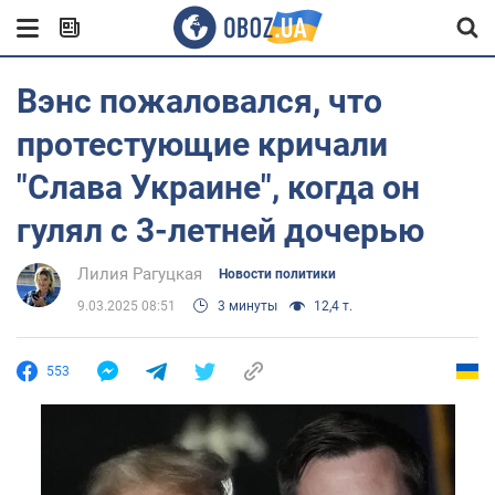
Вэнс пожаловался, что
протестующие кричали
"Слава Украине", когда он
гулял с 3-летней дочерью
Лилия Рагуцкая
Новости политики
9.03.2025 08:51
3 минуты
12,4 т.
553