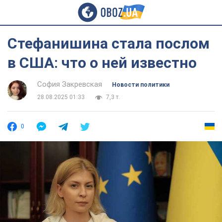
Стефанишина стала послом
в США: что о ней известно
София Закревская
Новости политики
28.08.2025 01:33
7,3 т.
0