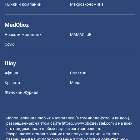
Рынки и компании
Mакроэкономика
MedOboz
Новости медицины
MAMACLUB
Covid
Шоу
Афиша
Сплетни
Красота
Мода
Женский Журнал
Использование любых материалов (в том числе фото- и видео-),
размещенных на этом сайте
https://www.obozrevatel.com
и на всех
его поддоменах, в любом виде строго запрещено.
Разрешается использование при получении письменного
разрешения на их использование и при условии обязательной