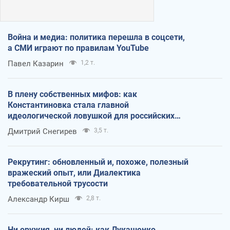
Война и медиа: политика перешла в соцсети,
а СМИ играют по правилам YouTube
Павел Казарин
1,2 т.
В плену собственных мифов: как
Константиновка стала главной
идеологической ловушкой для российских
оккупантов
Дмитрий Снегирев
3,5 т.
Рекрутинг: обновленный и, похоже, полезный
вражеский опыт, или Диалектика
требовательной трусости
Александр Кирш
2,8 т.
Ни оружия, ни людей: как Лукашенко