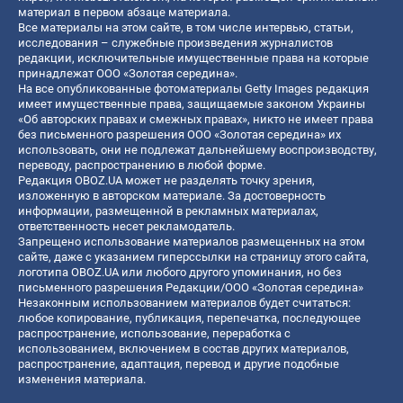
материал в первом абзаце материала.
Все материалы на этом сайте, в том числе интервью, статьи,
исследования – служебные произведения журналистов
редакции, исключительные имущественные права на которые
принадлежат ООО «Золотая середина».
На все опубликованные фотоматериалы Getty Images редакция
имеет имущественные права, защищаемые законом Украины
«Об авторских правах и смежных правах», никто не имеет права
без письменного разрешения ООО «Золотая середина» их
использовать, они не подлежат дальнейшему воспроизводству,
переводу, распространению в любой форме.
Редакция OBOZ.UA может не разделять точку зрения,
изложенную в авторском материале. За достоверность
информации, размещенной в рекламных материалах,
ответственность несет рекламодатель.
Запрещено использование материалов размещенных на этом
сайте, даже с указанием гиперссылки на страницу этого сайта,
логотипа OBOZ.UA или любого другого упоминания, но без
письменного разрешения Редакции/ООО «Золотая середина»
Незаконным использованием материалов будет считаться:
любое копирование, публикация, перепечатка, последующее
распространение, использование, переработка с
использованием, включением в состав других материалов,
распространение, адаптация, перевод и другие подобные
изменения материала.