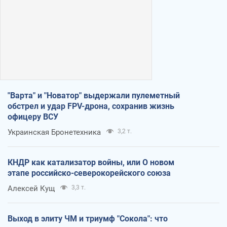
"Варта" и "Новатор" выдержали пулеметный
обстрел и удар FPV-дрона, сохранив жизнь
офицеру ВСУ
Украинская Бронетехника
3,2 т.
КНДР как катализатор войны, или О новом
этапе российско-северокорейского союза
Алексей Кущ
3,3 т.
Выход в элиту ЧМ и триумф "Сокола": что