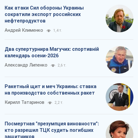
Как атаки Сил обороны Украины
сократили экспорт российских
нефтепродуктов
Андрей Клименко
1,4 т.
Два супертурнира Магучих: спортивній
календарь осени-2026
Александр Липенко
2,6 т.
Ракетный щит и меч Украины: ставка
на производство собственных ракет
Кирилл Татаринов
2,2 т.
Посмертная "презумпция виновности":
кто разрешил ТЦК судить погибших
защитников