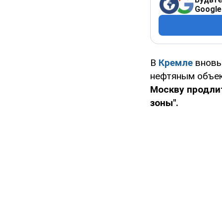
Google
В
Кремле
вновь
нефтяным объек
Москву продли
зоны".