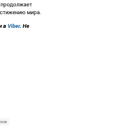
о продолжает
остижению мира.
и в
Viber
. Не
сков