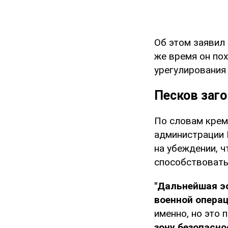
Об этом заявил
же время он по
урегулирования 
Песков заго
По словам крем
администрации 
на убеждении, ч
способствовать
"Дальнейшая э
военной опера
именно, но это 
зону безопасно