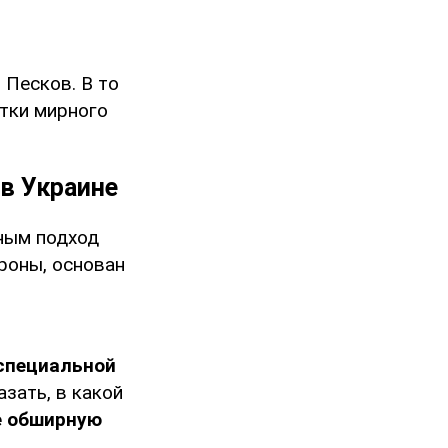
 Песков. В то
тки мирного
 в Украине
ным подход
роны, основан
специальной
азать, в какой
е обширную