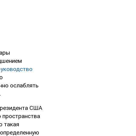
дары
удшением
руководство
о
енно ослаблять
.
президента США
 пространства
то такая
 "определенную