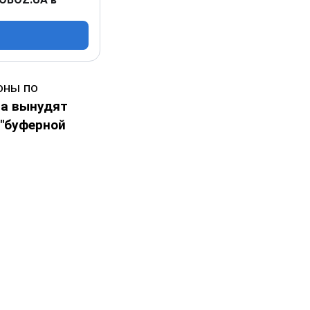
оны по
ва вынудят
 "буферной