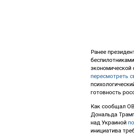
Ранее президен
беспилотниками
экономической 
пересмотреть с
психологически
готовность рос
Как сообщал OB
Дональда Трамп
над Украиной
п
инициатива тре