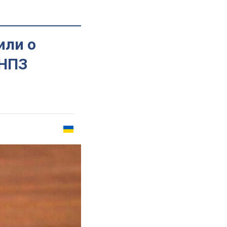
или о
 НПЗ