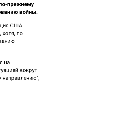
по-прежнему
ованию войны.
ация США
 хотя, по
ованию
я на
туацией вокруг
у направлению",