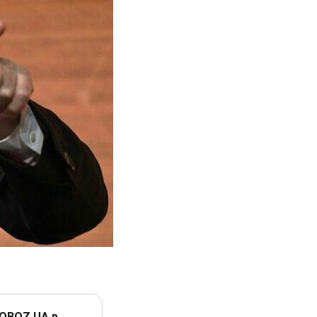
 OBOZ.UA в