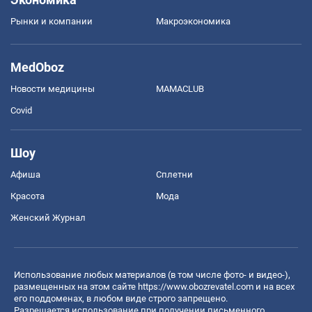
Рынки и компании
Mакроэкономика
MedOboz
Новости медицины
MAMACLUB
Covid
Шоу
Афиша
Сплетни
Красота
Мода
Женский Журнал
Использование любых материалов (в том числе фото- и видео-),
размещенных на этом сайте
https://www.obozrevatel.com
и на всех
его поддоменах, в любом виде строго запрещено.
Разрешается использование при получении письменного