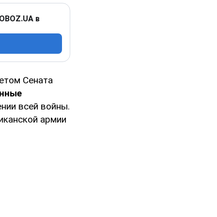
 OBOZ.UA в
етом Сената
енные
нии всей войны.
иканской армии