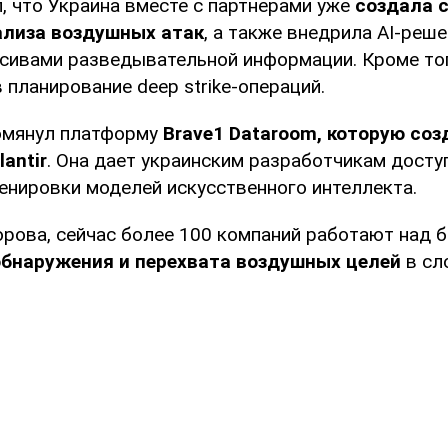
, что Украина вместе с партнерами уже
создала 
ализа воздушных атак
, а также внедрила AI-реш
сивами разведывательной информации. Кроме тог
 планирование deep strike-операций.
омянул платформу
Brave1 Dataroom, которую соз
antir
. Она дает украинским разработчикам досту
ренировки моделей искусственного интеллекта.
рова, сейчас более 100 компаний работают над б
обнаружения и перехвата воздушных целей
в сл