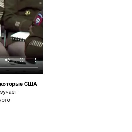
, которые США
изучает
ного