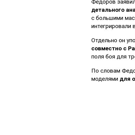
Федоров заявил
детального ан
с большими мас
интегрировали в
Отдельно он уп
совместно с Pal
поля боя для т
По словам Федо
моделями
для 