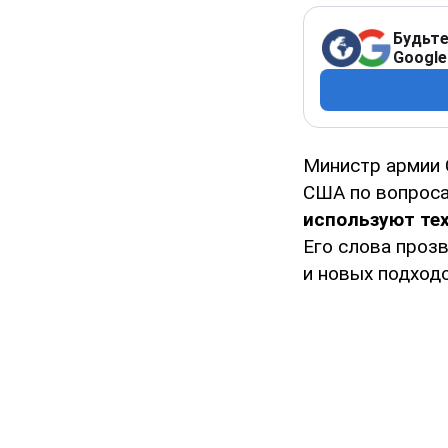
Будьте
Google
Министр армии
США по вопроса
используют те
Его слова проз
и новых подход