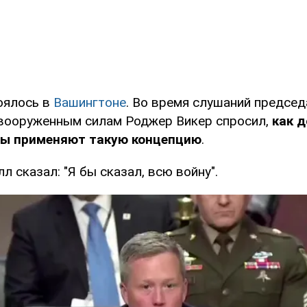
оялось в
Вашингтоне
. Во время слушаний предсе
вооруженным силам Роджер Викер спросил,
как 
лы применяют такую концепцию
.
л сказал: "Я бы сказал, всю войну".