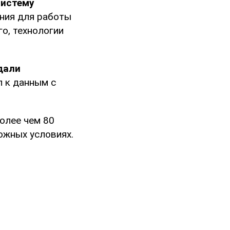
систему
ения для работы
о, технологии
дали
п к данным с
олее чем 80
ожных условиях.