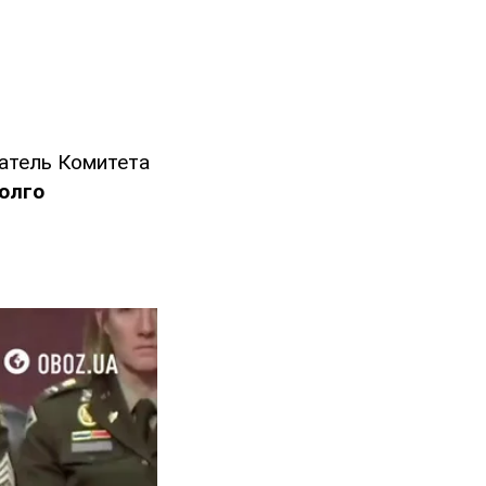
датель Комитета
долго