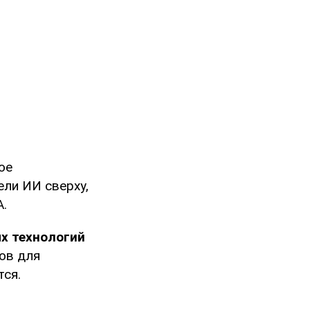
ое
ли ИИ сверху,
А.
ых технологий
ов для
тся.