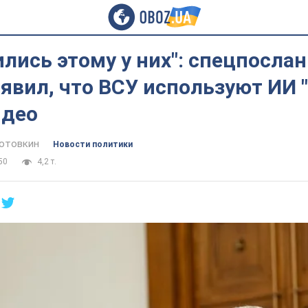
лись этому у них": спецпосла
явил, что ВСУ используют ИИ 
идео
отовкин
Новости политики
50
4,2 т.