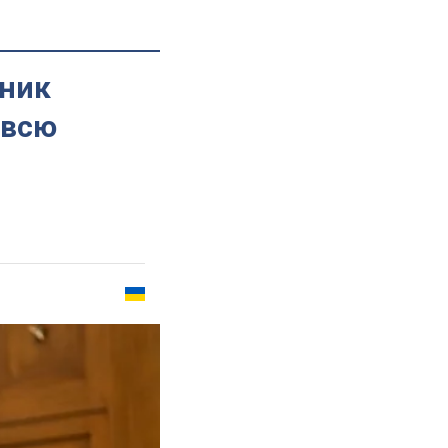
нник
"всю