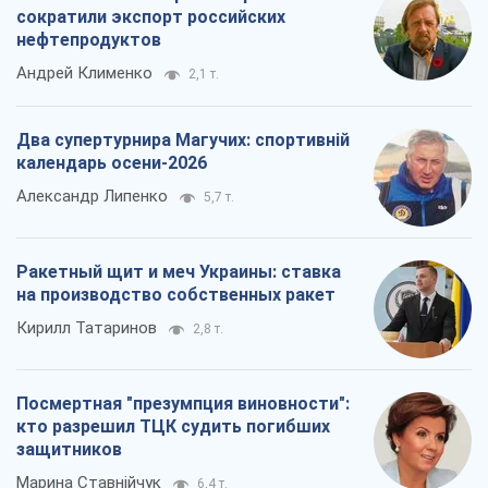
сократили экспорт российских
нефтепродуктов
Андрей Клименко
2,1 т.
Два супертурнира Магучих: спортивній
календарь осени-2026
Александр Липенко
5,7 т.
Ракетный щит и меч Украины: ставка
на производство собственных ракет
Кирилл Татаринов
2,8 т.
Посмертная "презумпция виновности":
кто разрешил ТЦК судить погибших
защитников
Марина Ставнійчук
6,4 т.