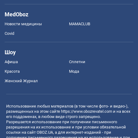
MedOboz
Новости медицины
MAMACLUB
Covid
Шоу
Афиша
Сплетни
Красота
Мода
Женский Журнал
Использование любых материалов (в том числе фото- и видео-),
размещенных на этом сайте
https://www.obozrevatel.com
и на всех
его поддоменах, в любом виде строго запрещено.
Разрешается использование при получении письменного
разрешения на их использование и при условии обязательной
ссылки на сайт OBOZ.UA, а для интернет-изданий - при
получении письменного разрешения на их использование и при