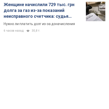
Женщине начислили 729 тыс. грн
долга за газ из-за показаний
неисправного счетчика: судья
вынес неожиданное решение
Нужно ли платить долг из-за доначисления
6 часов назад
30,8 т.