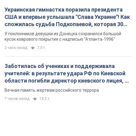
Украинская гимнастка поразила президента
США и впервые услышала "Слава Украине"! Как
сложилась судьба Подкопаевой, которая 30
лет назад завоевала "золото" Олимпиады
У поклонников девушки из Донецка сохранился большой
кусок коврового покрытия с надписью "Атланта-1996"
2 часа назад
7,5 т.
Заботилась об учениках и поддерживала
учителей: в результате удара РФ по Киевской
области погибли директор киевского лицея, её
муж и внук
Вечная память жертвам российского террора
7 часов назад
18,5 т.