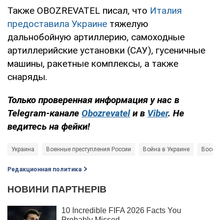
Также OBOZREVATEL писал, что
Италия
предоставила Украине
тяжелую
дальнобойную артиллерию, самоходные
артиллерийские установки (САУ), гусеничные
машины, ракетные комплексы, а также
снаряды.
Только проверенная информация у нас в
Telegram-канале
Obozrevatel
и в
Viber
. Не
ведитесь на фейки!
Украина
Военные преступления России
Война в Украине
Восст
Редакционная политика