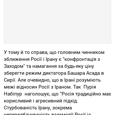
У тому й то справа, що головним чинником
зближення Росії і Ірану є “конфронтація з
Заходом" та намагання за будь-яку ціну
зберегти режим диктатора Башара Асада в
Сирії. Але очевидно, що в Ірані розуміють
межі відносин Росії з Іраном. Так Пурія
Набіпур наголошує, що “Росія традиційно має
корисливий і агресивний підхід.
Стурбованість Ірану, зокрема
непередбачуваність взаємодії Росії із