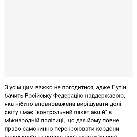
З усім цим важко не погодитися, адже Путін
бачить Російську Федерацію наддержавою,
яка нібито вповноважена вирішувати долі
світу і має “контрольний пакет акцій" в
міжнародній політиці, що дає йому повне
право самочинно перекроювати кордони
інших країн та силою нав’язувати їм свої