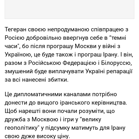
Тегеран своєю непродуманою співпрацею з
Росією добровільно ввергнув себе в “темні
часи", бо після програшу Москви у війні з
Україною, це буде також і програш Ірану. І він,
разом з Російською Федерацією і Білоруссю,
змушений буде виплачувати Україні репарації
за всі нанесені збитки.
Це дипломатичними каналами потрібно
донести до вищого іранського керівництва.
Щоб нарешті вони почали розуміти, що
дружба з Москвою і ігри у “велику
геополітику" у підсумку матимуть для Ірану
свою дуже високу ціну.