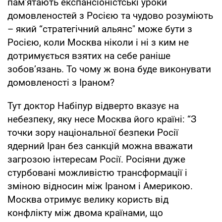
пам’ятають експансіоністські уроки
домовленостей з Росією та чудово розуміють
– який “стратегічний альянс" може бути з
Росією, коли Москва ніколи і ні з ким не
дотримується взятих на себе раніше
зобов’язань. То чому ж вона буде виконувати
домовленості з Іраном?
Тут доктор Набіпур відверто вказує на
небезпеку, яку несе Москва його країні: “З
точки зору національної безпеки Росії
ядерний Іран без санкцій можна вважати
загрозою інтересам Росії. Росіяни дуже
стурбовані можливістю трансформації і
зміною відносин між Іраном і Америкою.
Москва отримує велику користь від
конфлікту між двома країнами, що