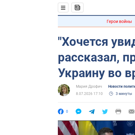
Герои войны
"Хочется уви
рассказал, п
Украину во 
Мария Дрофич
Новости полит
8.07.2026 17:10
3 минуты
0