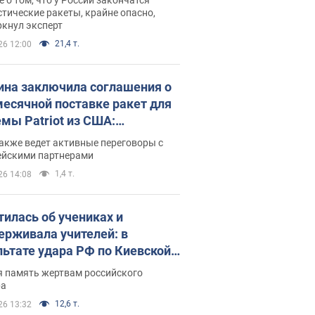
тические ракеты, крайне опасно,
ркнул эксперт
21,4 т.
26 12:00
ина заключила соглашения о
есячной поставке ракет для
емы Patriot из США:
нский раскрыл подробности
акже ведет активные переговоры с
ейскими партнерами
1,4 т.
26 14:08
тилась об учениках и
ерживала учителей: в
льтате удара РФ по Киевской
сти погибли директор
я память жертвам российского
ского лицея, её муж и внук
ра
12,6 т.
26 13:32