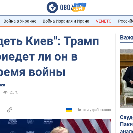
Война в Украине
Война Израиля и Ирана
VENETO
Россий
Важ
деть Киев": Трамп
риедет ли он в
время войны
ики
2,3 т.
Читати українською
Сауд
Паки
анал