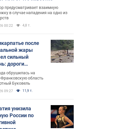
ор предусматривает взаимную
жку в случае нападения на одно из
арств
4,8 т.
26 00:22
икарпатье после
альной жары
ел сильный
нь: дороги
ратились в реки.
ода обрушилась на
о
-Франковскую область
ортный Буковель
11,9 т.
26 09:27
атия унизила
ную России по
тивной