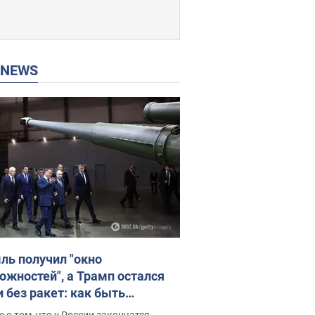
P NEWS
ль получил "окно
ожностей", а Трамп остался
и без ракет: как быть
ине? Интервью с Мельником
 о том, что у России закончатся