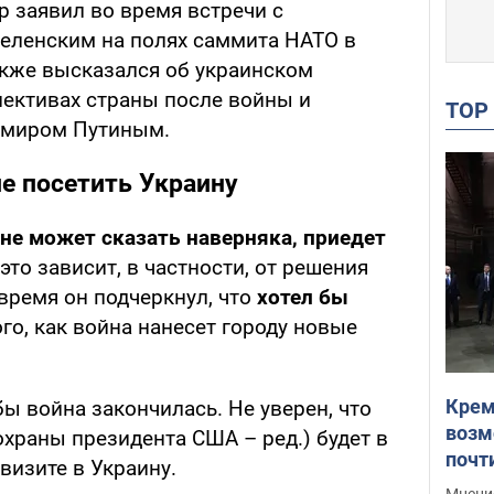
р заявил во время встречи с
еленским на полях саммита НАТО в
акже высказался об украинском
пективах страны после войны и
TO
имиром Путиным.
е посетить Украину
не может сказать наверняка, приедет
это зависит, в частности, от решения
время он подчеркнул, что
хотел бы
го, как война нанесет городу новые
Крем
обы война закончилась. Не уверен, что
возм
храны президента США – ред.) будет в
почт
 визите в Украину.
Укра
Мнение