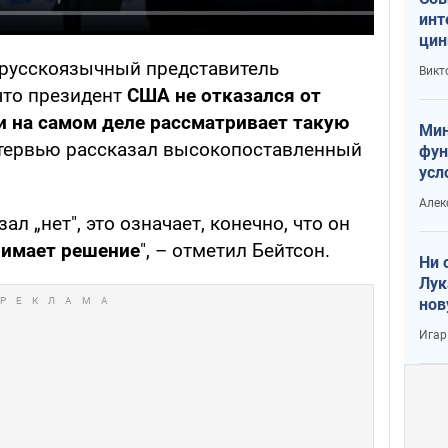
инт
цин
или
 русскоязычный представитель
Викт
Тра
что президент
США не отказался от
и на самом деле рассматривает такую
Мин
интервью рассказал высокопоставленный
фун
усл
вое
Алек
ал „нет", это означает, конечно, что он
нимает решение
", – отметил Бейтсон.
Ни 
Лук
нов
Игар