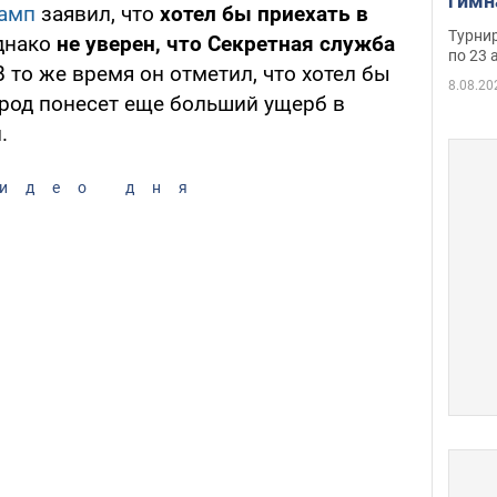
гимн
амп
заявил, что
хотел бы приехать в
офиц
Турнир
днако
не уверен, что Секретная служба
на ч
по 23 
 В то же время он отметил, что хотел бы
осно
8.08.20
город понесет еще больший ущерб в
.
идео дня