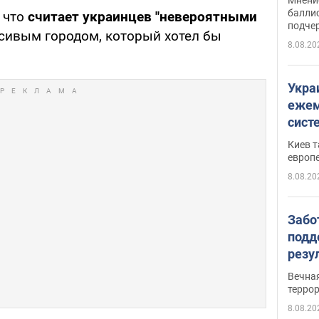
баллис
 что
считает украинцев "невероятными
подче
сивым городом, который хотел бы
8.08.20
Укра
ежем
сист
Зеле
Киев т
европ
8.08.20
Забо
подд
резу
обла
Вечна
киев
терро
8.08.20