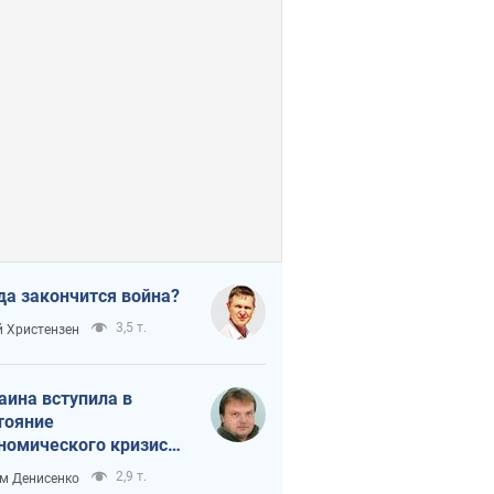
да закончится война?
3,5 т.
 Христензен
аина вступила в
тояние
номического кризиса.
ь ли свет в конце
2,9 т.
м Денисенко
неля?