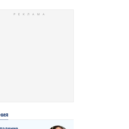
ения
падение