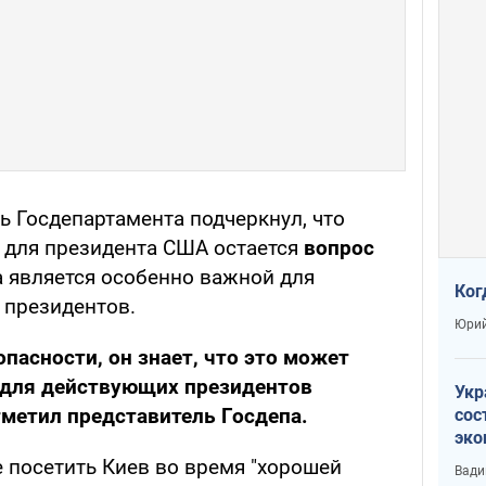
ь Госдепартамента подчеркнул, что
 для президента США остается
вопрос
ма является особенно важной для
Ког
 президентов.
Юрий
опасности, он знает, что это может
 для действующих президентов
Укр
метил представитель Госдепа.
сос
эко
Ест
 посетить Киев во время "хорошей
Вади
тун