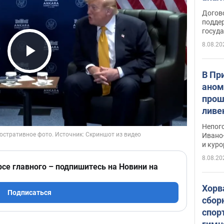
Догов
поддер
госуд
8.08.20
Play Video
В Пр
аном
прош
ливе
прев
Непог
Виде
Ивано
и кур
8.08.20
рсе главного – подпишитесь на Новини на
Хорв
Подписаться
сбор
спор