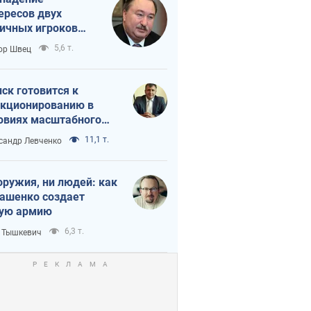
ересов двух
ичных игроков
 тайный план
5,6 т.
ор Швец
мпа и Путина?
ск готовится к
кционированию в
овиях масштабного
нного кризиса
11,1 т.
сандр Левченко
оружия, ни людей: как
ашенко создает
ую армию
6,3 т.
 Тышкевич