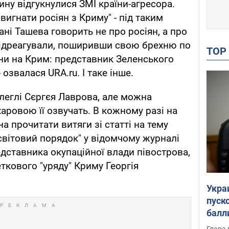
вину відгукнулися ЗМІ країни-агресора.
вигнати росіян з Криму" - під таким
ні Ташева говорить не про росіян, а про
ідреагували, поширивши свою брехню по
TO
їни на Крим: представник Зеленського
 озвалася URA.ru. І таке інше.
леглі Сєргєя Лаврова, але можна
харовою її озвучать. В кожному разі на
а прочитати витяги зі статті на тему
 світовий порядок" у відомчому журналі
ставника окупаційної влади півострова,
ткового "уряду" Криму Георгія
Укра
пуск
балл
пров
Глава 