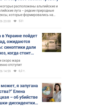
окогорье расположены альпийские и
пийские луга – редкие природные
ексы, которые формировались на
ении сотен лет
531
26 23:00
 в Украине пойдет
пад, ожидаются
ы: синоптики дали
оз, когда стоит
ать изменения
м скоро жара
ды
енно отступит
6,0 т.
26 14:59
, может, я запугана
ства?" Елена
цкая – об убийстве
шки-диссидентки