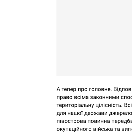
А тепер про головне. Відпо
право всіма законними спос
територіальну цілісність. В
для нашої держави джерелом
півострова повинна передба
окупаційного війська та виг