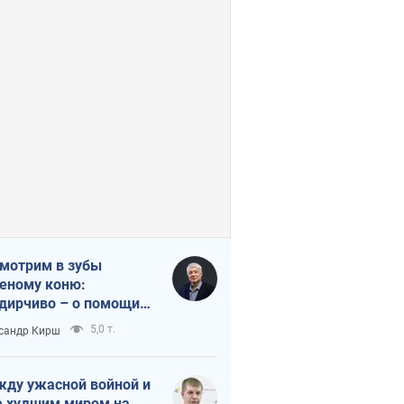
мотрим в зубы
еному коню:
дирчиво – о помощи
аине
5,0 т.
сандр Кирш
ду ужасной войной и
 худшим миром на