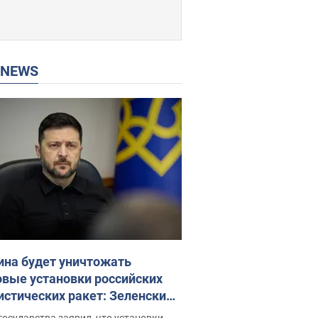
P NEWS
ина будет уничтожать
овые установки российских
истических ракет: Зеленский
ел заседание СНБО
государства заявил, что установки