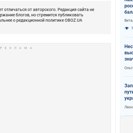
рос
 отличаться от авторского. Редакция сайта не
бал
ержание блогов, но стремится публиковать
альнее о редакционной политике OBOZ.UA
Вита
1
Нес
выс
зна
Ольг
Зап
пут
укр
Леон