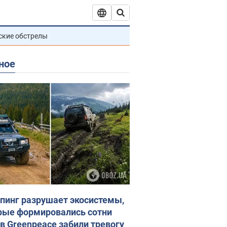
ские обстрелы
ное
пинг разрушает экосистемы,
рые формировались сотни
 в Greenpeace забили тревогу