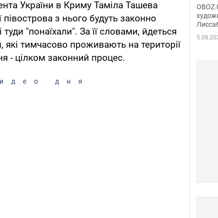
Аллы
нта України в Криму Таміла Ташева
OBOZ.U
сына
худож
ї півострова з нього будуть законно
Лисса
Порт
туди "понаїхали". За її словами, йдеться
деть
5.08.20
и, які тимчасово проживають на території
ня - цілком законний процес.
идео дня