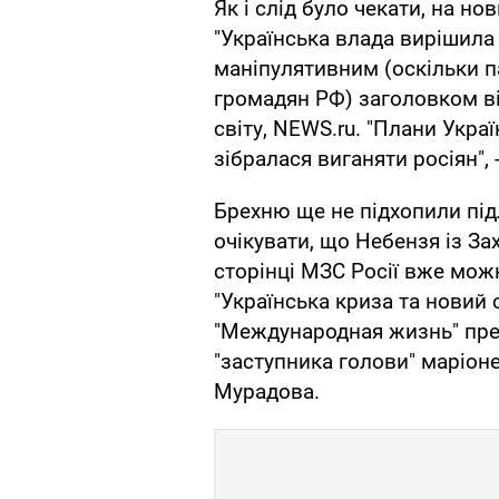
Як і слід було чекати, на но
"Українська влада вирішила 
маніпулятивним (оскільки па
громадян РФ) заголовком в
світу, NEWS.ru. "Плани Укра
зібралася виганяти росіян", -
Брехню ще не підхопили під
очікувати, що Небензя із За
сторінці МЗС Росії вже можн
"Українська криза та новий
"Международная жизнь" пред
"заступника голови" маріоне
Мурадова.