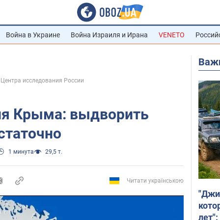
Война в Украине
Война Израиля и Ирана
VENETO
Россий
Важ
т Центра исследования России
я Крыма: выдворить
статочно
1 минута
29,5 т.
Читати українською
"Джи
кото
лет":