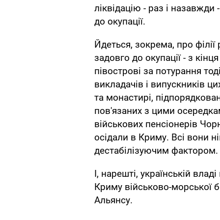
ліквідацію - раз і назавжди
до окупації.
Йдеться, зокрема, про філії 
задовго до окупації - з кін
півострові за потурання тод
викладачів і випускників ци
та монастирі, підпорядкован
пов'язаних з цими осередкам
військових пенсіонерів Чор
осідали в Криму. Всі вони н
дестабілізуючим фактором.
І, нарешті, українській вла
Криму військово-морської б
Альянсу.