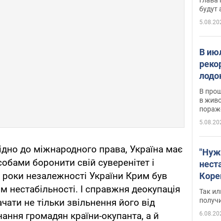
будут
5.08.20
В ию
реко
лодо
обна
В про
в живо
пораж
5.08.20
відно до міжнародного права, Україна має
"Нуж
обами боронити свій суверенітет і
нест
сі роки незалежності України Крим був
Коре
бизн
 нестабільності. І справжня деокупація
Так ил
имею
получ
чати не тільки звільнення його від
пом
6.08.20
нання громадян країни-окупанта, а й