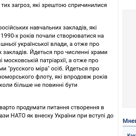
 - тих загроз, які зрештою спричинилися
російських навчальних закладів, які
ця 1990-х років почали створюватися на
ішньої української влади, а отже про
х закладів. Йдеться про численні храми
і московській патріархії, а отже про
и "русского міра" осіб. Йдеться про
номорського флоту, які впродовж років
іколи більше не повинні бути
ді варто продумати питання створення в
ази НАТО як внеску України при вступі до
Мн
Как