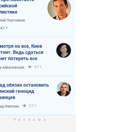
сийской
листике
лий Портников
4,1 т.
мотря на все, Киев
тоит. Ведь сдаться
чит потерять все
9,7 т.
а Айвазовская
ад обязан остановить
инский геноцид
аинцев
2,7 т.
ид Невзлин