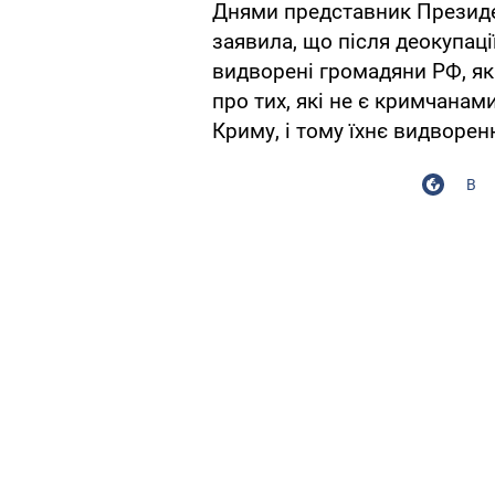
Днями представник Президе
заявила, що після деокупаці
видворені громадяни РФ, які 
про тих, які не є кримчанам
Криму, і тому їхнє видворен
В