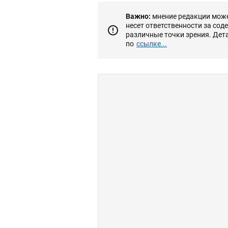
Важно:
мнение редакции может
несет ответственности за сод
различные точки зрения. Дет
по
ссылке...