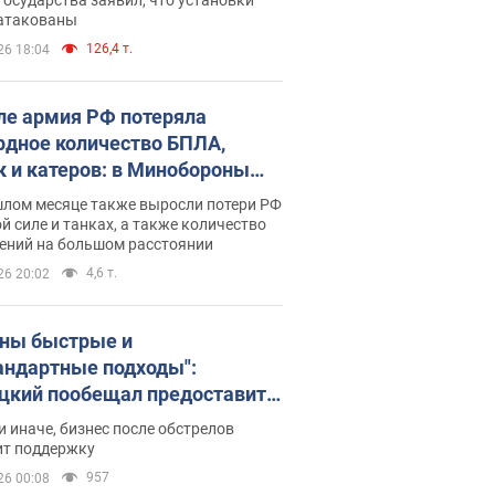
 атакованы
126,4 т.
26 18:04
ле армия РФ потеряла
рдное количество БПЛА,
к и катеров: в Минобороны
родовали статистику
шлом месяце также выросли потери РФ
й силе и танках, а также количество
ений на большом расстоянии
4,6 т.
26 20:02
ны быстрые и
андартные подходы":
цкий пообещал предоставить
есу приоритетный доступ к
и иначе, бизнес после обстрелов
щимся складским
ит поддержку
ещениям
957
26 00:08