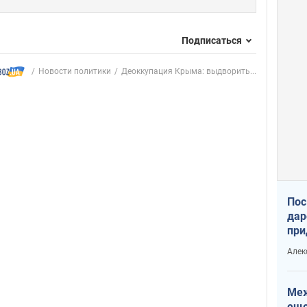
Подписаться
Новости политики
Деоккупация Крыма: выдворить...
Пос
дар
при
Укр
Алек
Меж
еще