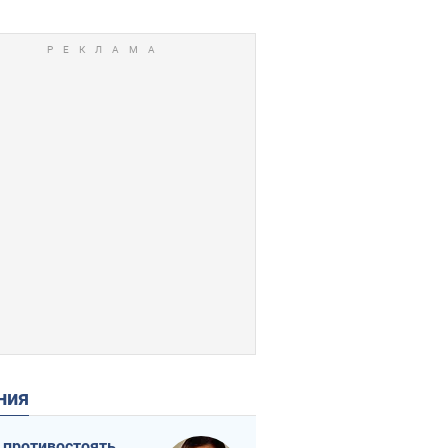
ения
 противостоять