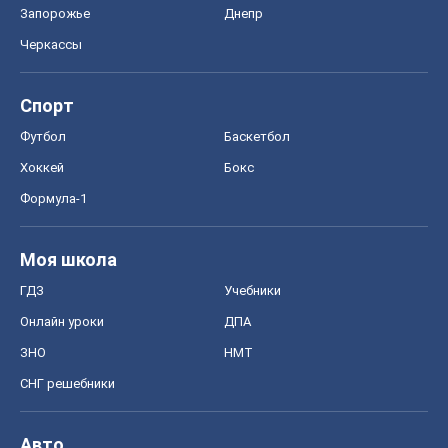
Моя школа
ГДЗ
Учебники
Онлайн уроки
ДПА
ЗНО
НМТ
СНГ решебники
Авто
Тест Драйв
Электромобили
Акции
Сервис
Food Oboz
Рецепты
Напитки
Диеты