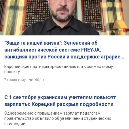
Видео
Европейские партнеры присоединяются к совместному
проекту
7 годин тому
60,1 т.
С 1 сентября украинским учителям повысят
зарплаты: Корецкий раскрыл подробности
Одновременно с повышением зарплат педагогам
правительство объявило об увеличении студенческих
стипендий
2 години тому
1,9 т.
«Нам они тоже нужны»: Трамп ответил на
просьбу Зеленского о передаче Украине ракет
для Patriot
Американские запасы отдельных видов боеприпасов
ограничены
2 години тому
417