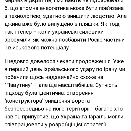
мирних відкриттів, і ми навіть не підозрювали
б, що атомна енергетика може бути пов’язана
з технологією, здатною знищити людство. Але
джина вже було випущено з пляшки. Як тоді,
так і тепер – коли українські силовики
зрозуміли, як можна позбавити Росію частини
її військового потенціалу.
І недовго довелося чекати продовження. Уже
в перший день ізраїльського удару по Ірану ми
побачили щось надзвичайно схоже на
"Павутину" – але ще масштабніше. Сутність
підходу була ідентична: створення
"конструктора" знищення ворога
безпосередньо на його території. І багато хто
навіть припустив, що Україна та Ізраїль могли
співпрацювати у розробці цієї стратегії.