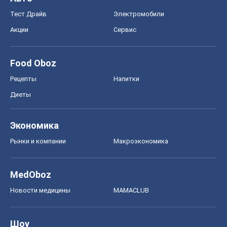
Экономика
Рынки и компании
Mакроэкономика
MedOboz
Новости медицины
MAMACLUB
Шоу
Афиша
Сплетни
Красота
Мода
Женский Журнал