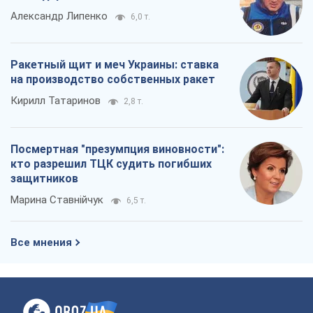
Посмертная "презумпция виновности":
кто разрешил ТЦК судить погибших
защитников
Марина Ставнійчук
6,5 т.
Все мнения
О компании
Команда
Правовая информация
Политика
конфиденциальности
Реклама на сайте
Документы
Редакционная политика
Журналисты OBOZ.UA на месте
событий