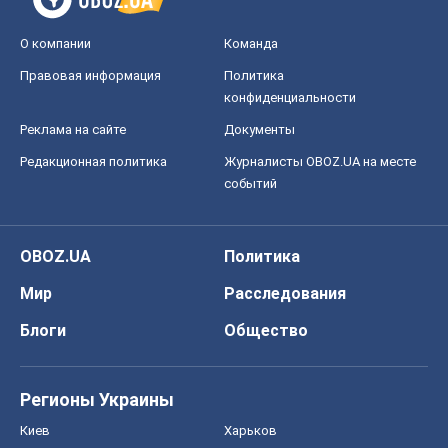
OBOZ.UA
Политика
Мир
Расследования
Блоги
Общество
Регионы Украины
Киев
Харьков
Запорожье
Днепр
Черкассы
Спорт
Футбол
Баскетбол
Хоккей
Бокс
Формула-1