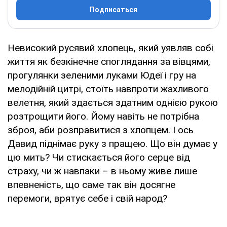
Подписаться
Невисокий русявий хлопець, який уявляв собі
життя як безкінечне споглядання за вівцями,
прогулянки зеленими луками Юдеї і гру на
мелодійній цитрі, стоїть навпроти жахливого
велетня, який здається здатним однією рукою
розтрощити його. Йому навіть не потрібна
зброя, аби розправитися з хлопцем. І ось
Давид піднімає руку з пращею. Що він думає у
цю мить? Чи стискається його серце від
страху, чи ж навпаки – в ньому живе лише
впевненість, що саме так він досягне
перемоги, врятує себе і свій народ?