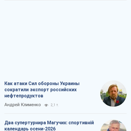
Как атаки Сил обороны Украины
сократили экспорт российских
нефтепродуктов
Андрей Клименко
2,1 т.
Два супертурнира Магучих: спортивній
календарь осени-2026
Александр Липенко
6,0 т.
Ракетный щит и меч Украины: ставка
на производство собственных ракет
Кирилл Татаринов
2,8 т.