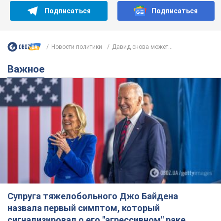
Супруга тяжелобольного Джо Байдена
назвала первый симптом, который
сигнализировал о его "агрессивном" раке
Сначала врачи не обратили на это должного внимания
6.08.2026 12:46
15,6 т.
Отпуск Леси Никитюк в Карпатах
обернулся скандалом: почему
ведущую несправедливо захейтили