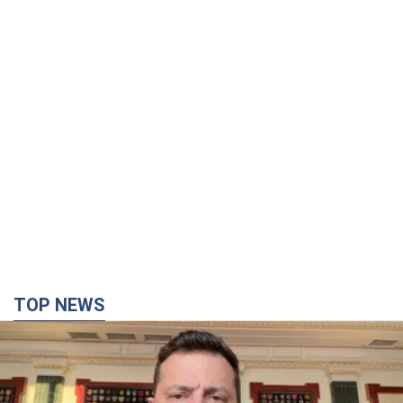
TOP NEWS
"Защита нашей жизни": Зеленский об
антибаллистической системе FREYJA,
санкциях против России и поддержке аграриев.