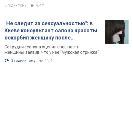
8 годин тому
8,4 т.
"Не следит за сексуальностью": в
Киеве консультант салона красоты
оскорбил женщину после
химиотерапии, разгорелся скандал.
Сотрудник салона оценил внешность
Фото
женщины, заявив, что у нее "мужская стрижка"
2 години тому
11,4 т.