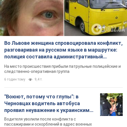
Во Львове женщина спровоцировала конфликт,
разговаривая на русском языке в маршрутке:
полиция составила административный
протокол. Видео
На место происшествия прибыли патрульные полицейские и
следственно-оперативная группа
6 годин тому
9,4 т.
"Воюют, потому что глупы": в
Черновцах водитель автобуса
проявил неуважение к украинским
военным и поплатился за это.
Водителя уволили после конфликта с
Видео
пассажирами и оскорблений в адрес военных