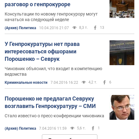
разговор о генпрокуроре
Консультации по новому генпрокурору могут
начаться на следующей неделе
8,3 т.
13
(Архив) Политика
10.04.2016 21:07
У Генпрокуратуры нет права
интересоваться офшорами
Порошенко – Севрук
Чиновник объяснил, что входит в компетенцию
ведомства
4,2 т.
6
Криминальные новости
7.04.2016 16:22
Порошенко не предлагал Севруку
возглавить Генпрокуратуру – СМИ
Стало известно о пресс-конференции чиновника
5,6 т.
1
(Архив) Политика
7.04.2016 11:59