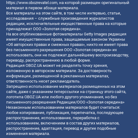
https://www.obozrevatel.com
, на которой размещен оригинальный
материал в первом абзаце материала.
Все материалы на этом сайте, в том числе интервью, статьи,
исследования – служебные произведения журналистов
редакции, исключительные имущественные права на которые
принадлежат ООО «Золотая середина».
На все опубликованные фотоматериалы Getty Images редакция
имеет имущественные права, защищаемые законом Украины
«Об авторских правах и смежных правах», никто не имеет права
без письменного разрешения ООО «Золотая середина» их
использовать, они не подлежат дальнейшему воспроизводству,
переводу, распространению в любой форме.
Редакция OBOZ.UA может не разделять точку зрения,
изложенную в авторском материале. За достоверность
информации, размещенной в рекламных материалах,
ответственность несет рекламодатель.
Запрещено использование материалов размещенных на этом
сайте, даже с указанием гиперссылки на страницу этого сайта,
логотипа OBOZ.UA или любого другого упоминания, но без
письменного разрешения Редакции/ООО «Золотая середина»
Незаконным использованием материалов будет считаться:
любое копирование, публикация, перепечатка, последующее
распространение, использование, переработка с
использованием, включением в состав других материалов,
распространение, адаптация, перевод и другие подобные
изменения материала.