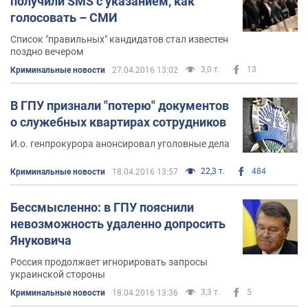
получили SMS с указанием, как
голосовать – СМИ
Список "правильных" кандидатов стал известен
поздно вечером
3,0 т.
13
Криминальные новости
27.04.2016 13:02
В ГПУ признали "потерю" документов
о служебных квартирах сотрудников
И.о. генпрокурора анонсировал уголовные дела
22,3 т.
484
Криминальные новости
18.04.2016 13:57
Бессмысленно: в ГПУ пояснили
невозможность удаленно допросить
Януковича
Россия продолжает игнорировать запросы
украинской стороны
3,3 т.
5
Криминальные новости
18.04.2016 13:36