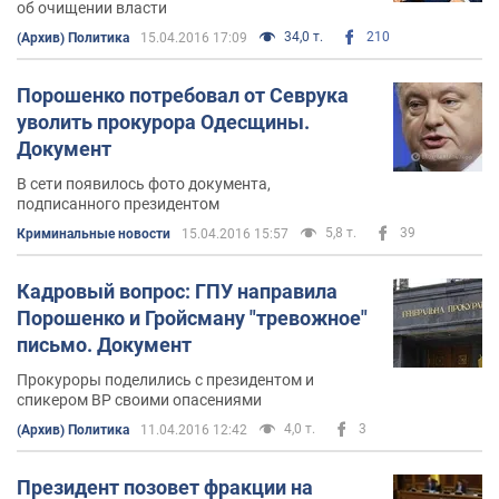
об очищении власти
34,0 т.
210
(Архив) Политика
15.04.2016 17:09
Порошенко потребовал от Севрука
уволить прокурора Одесщины.
Документ
В сети появилось фото документа,
подписанного президентом
5,8 т.
39
Криминальные новости
15.04.2016 15:57
Кадровый вопрос: ГПУ направила
Порошенко и Гройсману "тревожное"
письмо. Документ
Прокуроры поделились с президентом и
спикером ВР своими опасениями
4,0 т.
3
(Архив) Политика
11.04.2016 12:42
Президент позовет фракции на