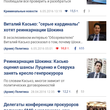
Пообещали все проверить и разобраться
15,5 т.
3
Криминальные новости
6.05.2016 13:19
Виталий Касько: "серые кардиналы"
хотят реинкарнации Шокина
В эксклюзивном интервью "Обозревателю"
Виталий Касько рассказал о том, почему Шокин
продолжает управлять Генпрокуратурой, у кого
98,8 т.
655
(Архив) Политика
6.05.2016 05:01
есть шансы стать главой ГПУ, как уничтожается
дело "бриллиантовых" прокуроров и о многом
другом
Реинкарнация Шокина: Касько
оценил шансы Луценко и Севрука
занять кресло генпрокурора
По словам Касько, многое зависит от
политических договоренностей
12,2 т.
53
(Архив) Политика
28.04.2016 12:35
Делегаты конференции прокуроров