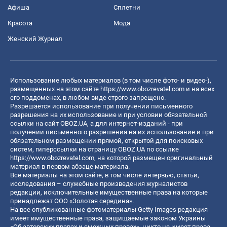
Афиша
Сплетни
Красота
Мода
Женский Журнал
Использование любых материалов (в том числе фото- и видео-),
размещенных на этом сайте
https://www.obozrevatel.com
и на всех
его поддоменах, в любом виде строго запрещено.
Разрешается использование при получении письменного
разрешения на их использование и при условии обязательной
ссылки на сайт OBOZ.UA, а для интернет-изданий - при
получении письменного разрешения на их использование и при
обязательном размещении прямой, открытой для поисковых
систем, гиперссылки на страницу OBOZ.UA по ссылке
https://www.obozrevatel.com
, на которой размещен оригинальный
материал в первом абзаце материала.
Все материалы на этом сайте, в том числе интервью, статьи,
исследования – служебные произведения журналистов
редакции, исключительные имущественные права на которые
принадлежат ООО «Золотая середина».
На все опубликованные фотоматериалы Getty Images редакция
имеет имущественные права, защищаемые законом Украины
«Об авторских правах и смежных правах», никто не имеет права