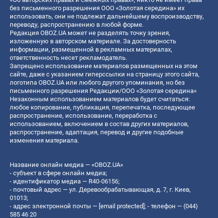
без письменного разрешения ООО «Золотая середина» их
использовать, они не подлежат дальнейшему воспроизводству,
переводу, распространению в любой форме.
Редакция OBOZ.UA может не разделять точку зрения,
изложенную в авторском материале. За достоверность
информации, размещенной в рекламных материалах,
ответственность несет рекламодатель.
Запрещено использование материалов размещенных на этом
сайте, даже с указанием гиперссылки на страницу этого сайта,
логотипа OBOZ.UA или любого другого упоминания, но без
письменного разрешения Редакции/ООО «Золотая середина»
Незаконным использованием материалов будет считаться:
любое копирование, публикация, перепечатка, последующее
распространение, использование, переработка с
использованием, включением в состав других материалов,
распространение, адаптация, перевод и другие подобные
изменения материала.
Название онлайн медиа — «OBOZ.UA»
- субъект в сфере онлайн медиа;
- идентификатор медиа — R40-06156;
- почтовый адрес — ул. Деревообрабатывающая, д. 7, г. Киев,
01013;
- адрес электронной почты —
[email protected]
; - телефон — (044)
585 46 20