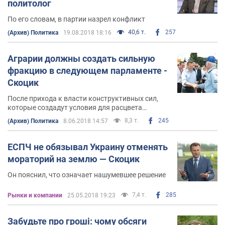
политолог
места для тех, кто после деоккупации будет туда
По его словам, в партии назрел конфликт
доизбран.
40,6 т.
257
(Архив) Политика
19.08.2018 18:16
Аграрии должны создать сильную
фракцию в следующем парламенте -
Скоцик
После прихода к власти конструктивных сил,
которые создадут условия для расцвета
экономики и самореализации человека,
8,3 т.
245
(Архив) Политика
8.06.2018 14:57
начнется поступательное развитие страны
ЕСПЧ не обязывал Украину отменять
мораторий на землю — Скоцик
Он пояснил, что означает нашумевшее решение
7,4 т.
285
Рынки и компании
25.05.2018 19:23
Забудьте про гроші: чому обсяги