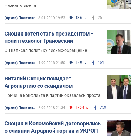
нужно предложить украинскому народу новую
Названы имена
повестку дня, направленную на развитие.
43,6 т.
26
(Архив) Политика
8.01.2019 19:53
- Мы предлагаем обществу
способ перезагрузки
страны и четкую стратегию развития, которая
Скоцик хотел стать президентом -
предусматривает прежде всего новую модель
политтехнолог Грановский
политической системы и экономики, ориентацию
Он написал политику письмо-обращение
государства на человека, его права, потребности и
благосостояние.
17,9 т.
151
(Архив) Политика
4.09.2018 21:50
- Украина может быть одним из крупнейших партнеров
Виталий Скоцик покидает
США в вопросах глобальной продовольственной
Агропартию со скандалом
безопасности.
Причина конфликта в партии оказалась проста
- В процессе завершения войны в Украине главное —
показать людям на оккупированных территориях, что
176,4 т.
759
(Архив) Политика
2.09.2018 21:34
мы делаем конструктивные шаги на подконтрольных
Украины территориях. Должны заработать Донецкий и
Скоцик и Коломойский договорились
Луганский советы. Для этого нужно провести выборы
о слиянии Аграрной партии и УКРОП -
в этих представительных органах, при этом оставив