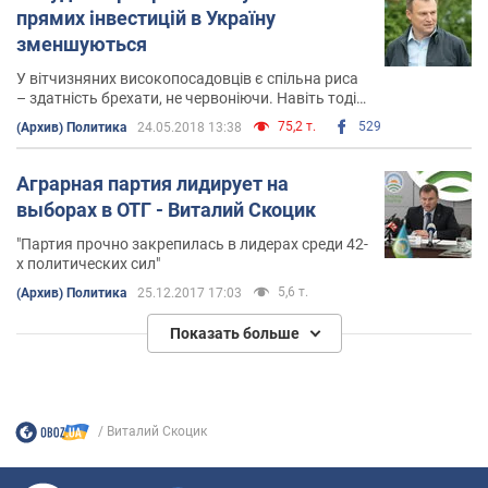
прямих інвестицій в Україну
зменшуються
У вітчизняних високопосадовців є спільна риса
– здатність брехати, не червоніючи. Навіть тоді,
коли інформацію, яку вони озвучують, легко
75,2 т.
529
(Архив) Политика
24.05.2018 13:38
перевірити та впевнитися в тому, що вона
неправдива
Аграрная партия лидирует на
выборах в ОТГ - Виталий Скоцик
"Партия прочно закрепилась в лидерах среди 42-
х политических сил"
5,6 т.
(Архив) Политика
25.12.2017 17:03
Показать больше
Виталий Скоцик