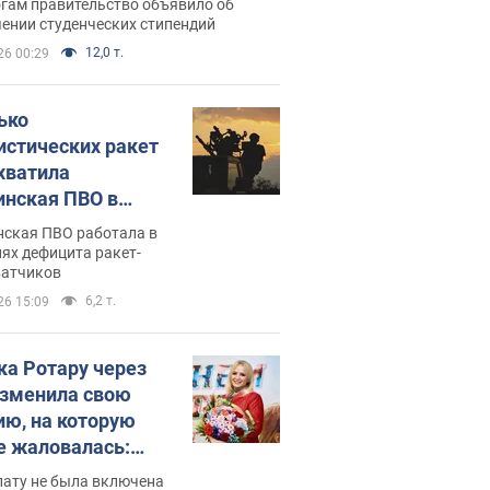
огам правительство объявило об
ении студенческих стипендий
12,0 т.
26 00:29
ько
истических ракет
хватила
инская ПВО в
: в Минобороны
нская ПВО работала в
али цифру
ях дефицита ракет-
ватчиков
6,2 т.
26 15:09
ка Ротару через
изменила свою
ию, на которую
е жаловалась:
ько получала
лату не была включена