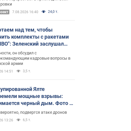
ось
ировки
24,0 т.
роект
7.08.2026 16:40
отаем над тем, чтобы
чить комплекты с ракетами
ПВО": Зеленский заслушал
ад Драпатого и объявил о
ности, он обсудил с
х мерах
окомандующим кадровые вопросы в
нской армии
3,5 т.
26 14:51
купированной Ялте
ремели мощные взрывы:
имается черный дым. Фото и
о
 вероятно, подвергся атаке дронов
6,5 т.
26 13:26