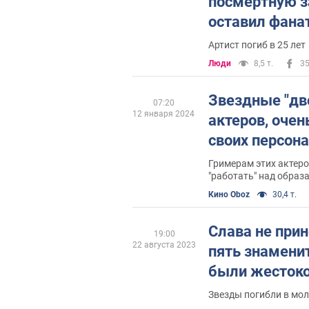
посмертную з
оставил фана
убийца не пон
Артист погиб в 25 лет
Люди
8,5 т.
3
Звездные "дво
07:20
12 января 2024
актеров, очен
своих персон
Гримерам этих актеро
"работать" над образ
Кино Oboz
30,4 т.
Слава не прин
19:00
22 августа 2023
пять знамени
были жестоко
Звезды погибли в мо