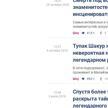
Смерть под в
16:01
28 октября 2020
знаменитосте
инсценироват
Самые интересные и 
знаменитостей, вокру
слухи
Шоу
41,9 т.
8
Тупак Шакур 
13:27
4 октября 2018
невероятная н
легендарном 
В сети подозревают, 
проживает в Малайз
Шоу
49,0 т.
34
Спустя более 
15:48
3 июля 2018
раскрыта тай
легендарного