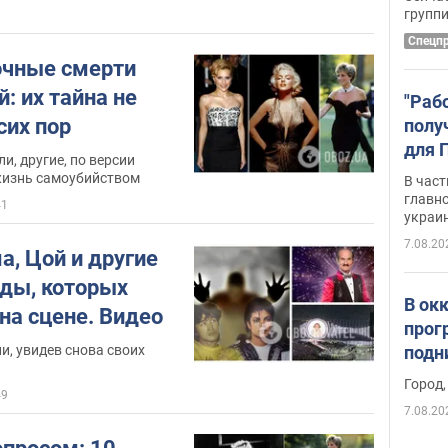
удал
групп
Спецп
очные смерти
: их тайна не
"Раб
сих пор
полу
для 
и, другие, по версии
докл
жизнь самоубийством
В част
новы
главн
41
украи
7.08.20
а, Цой и другие
ды, которых
В ок
на сцене. Видео
прог
и, увидев снова своих
подн
виде
Город,
49
7.08.20