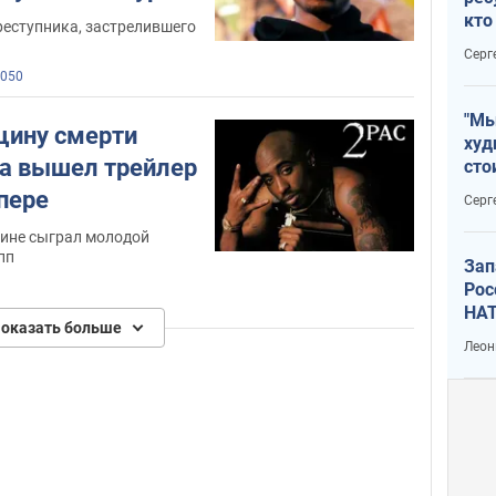
кто
реступника, застрелившего
дик
Серг
050
"Мы
щину смерти
худ
а вышел трейлер
сто
отч
пере
Серг
рак
тине сыграл молодой
пп
Зап
Рос
НАТ
оказать больше
Леон