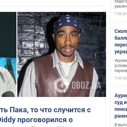
педаг
увелич
7.08.20
Скол
балл
пере
укра
июле
Украи
назв
услови
перех
7.08.20
Аури
суд 
ть Пака, то что случится с
пенс
ране
 Diddy проговорился о
скол
В вып