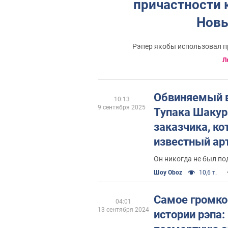
причастности 
Новы
Рэпер якобы использовал п
Л
Обвиняемый в
10:13
9 сентября 2025
Тупака Шакур
заказчика, к
известный арт
пообещал за "
Он никогда не был п
Шоу Oboz
10,6 т.
Самое громко
04:01
13 сентября 2024
истории рэпа: