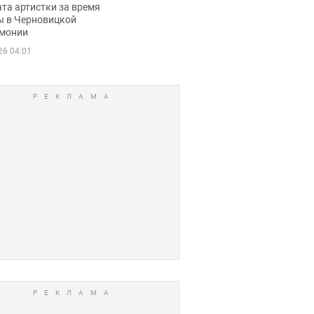
ца
та артистки за время
ы в Черновицкой
монии
26 04:01