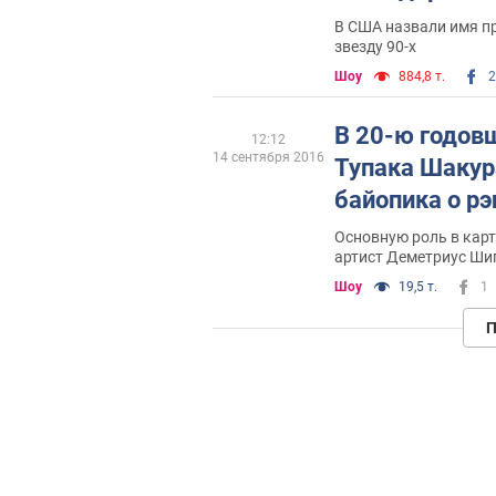
В США назвали имя п
звезду 90-х
Шоу
884,8 т.
2
В 20-ю годов
12:12
14 сентября 2016
Тупака Шакур
байопика о рэ
Основную роль в кар
артист Деметриус Ши
Шоу
19,5 т.
1
П