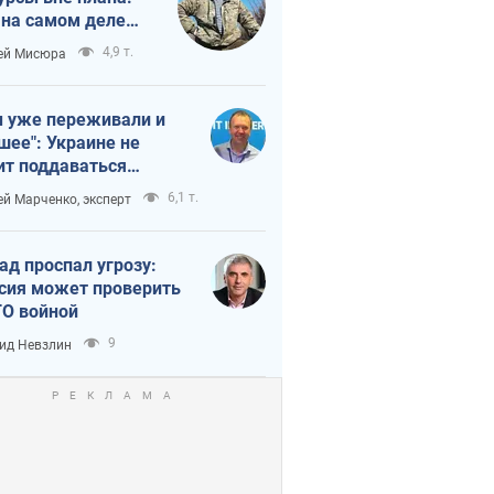
 на самом деле
тует темп войны
4,9 т.
ей Мисюра
 уже переживали и
шее": Украине не
ит поддаваться
аянию из-за
6,1 т.
ей Марченко, эксперт
етного террора
ад проспал угрозу:
сия может проверить
О войной
9
ид Невзлин