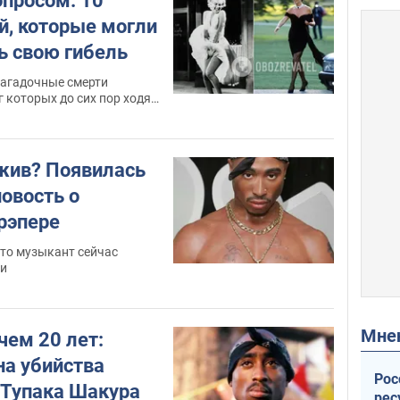
опросом: 10
й, которые могли
ь свою гибель
загадочные смерти
г которых до сих пор ходят
жив? Появилась
овость о
рэпере
что музыкант сейчас
ии
Мн
чем 20 лет:
на убийства
Рос
 Тупака Шакура
рес