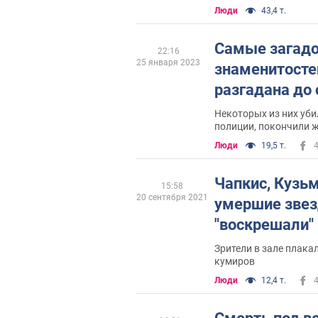
Люди
43,4 т.
Самые загад
22:16
25 января 2023
знаменитостей
разгадана до 
Некоторых из них убил
полиции, покончили 
Люди
19,5 т.
Чапкис, Кузьм
15:58
20 сентября 2021
умершие звез
"воскрешали" 
Зрители в зале плакал
кумиров
Люди
12,4 т.