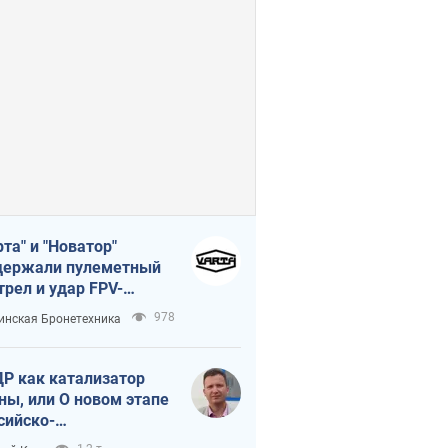
рта" и "Новатор"
ержали пулеметный
трел и удар FPV-
на, сохранив жизнь
978
инская Бронетехника
церу ВСУ
Р как катализатор
ны, или О новом этапе
сийско-
ерокорейского союза