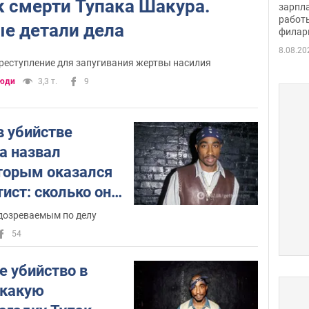
к смерти Тупака Шакура.
певи
зарпла
работ
е детали дела
филар
8.08.20
реступление для запугивания жертвы насилия
юди
3,3 т.
9
 убийстве
а назвал
оторым оказался
ист: сколько он
голову" рэпера
одозреваемым по делу
54
е убийство в
 какую