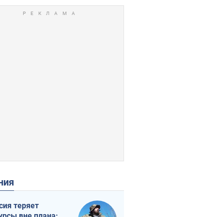
ения
сия теряет
урсы вне плана: