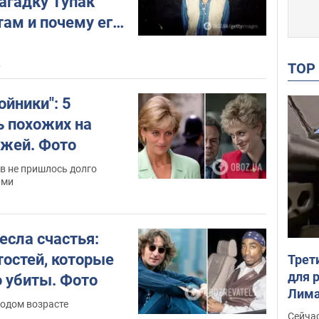
агадку Тупак
там и почему его
ес наказания
TO
5
йники": 5
ь похожих на
ажей. Фото
в не пришлось долго
ами
есла счастья:
тостей, которые
Трет
для 
 убиты. Фото
Лима
лодом возрасте
крит
Сейчас