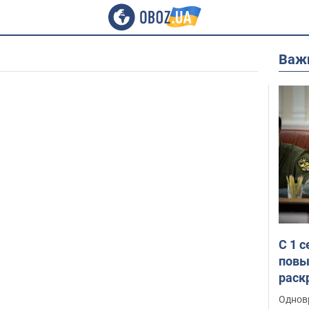
Важ
С 1 
повы
раск
Однов