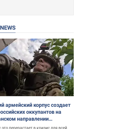
P NEWS
ий армейский корпус создает
российских оккупантов на
нском направлении
ический дискомфорт: как это
 это перерастает в кризис для всей