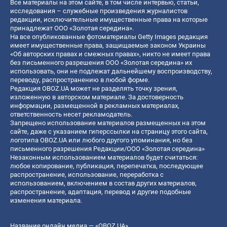
Все материалы на этом сайте, в том числе интервью, статьи,
исследования – служебные произведения журналистов
редакции, исключительные имущественные права на которые
принадлежат ООО «Золотая середина».
На все опубликованные фотоматериалы Getty Images редакция
имеет имущественные права, защищаемые законом Украины
«Об авторских правах и смежных правах», никто не имеет права
без письменного разрешения ООО «Золотая середина» их
использовать, они не подлежат дальнейшему воспроизводству,
переводу, распространению в любой форме.
Редакция OBOZ.UA может не разделять точку зрения,
изложенную в авторском материале. За достоверность
информации, размещенной в рекламных материалах,
ответственность несет рекламодатель.
Запрещено использование материалов размещенных на этом
сайте, даже с указанием гиперссылки на страницу этого сайта,
логотипа OBOZ.UA или любого другого упоминания, но без
письменного разрешения Редакции/ООО «Золотая середина»
Незаконным использованием материалов будет считаться:
любое копирование, публикация, перепечатка, последующее
распространение, использование, переработка с
использованием, включением в состав других материалов,
распространение, адаптация, перевод и другие подобные
изменения материала.
Название онлайн медиа — «OBOZ.UA»