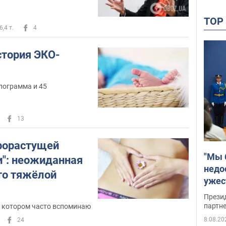
TO
6,4 т.
4
стория ЭКО-
лограмма и 45
13
рорастущей
"Мы 
": неожиданная
недо
то тяжёлой
ужес
Росс
Прези
партн
о котором часто вспоминаю
8.08.20
24