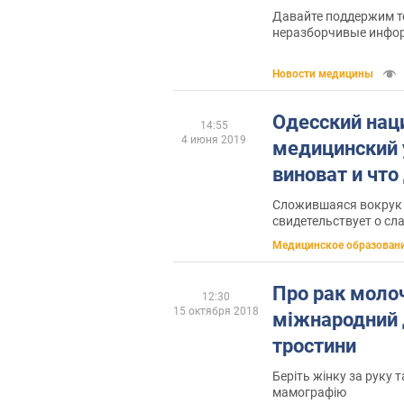
Давайте поддержим те
неразборчивые инфо
без суда обвинили во
Новости медицины
Одесский на
14:55
4 июня 2019
медицинский 
виноват и что
Сложившаяся вокрук 
свидетельствует о сл
управления в нашей с
Медицинское образован
Про рак молоч
12:30
15 октября 2018
міжнародний 
тростини
Беріть жінку за руку т
мамографію