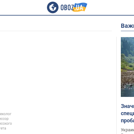
Важ
Знач
спец
неколог
ессор
проб
есского
гран
тета
Украин