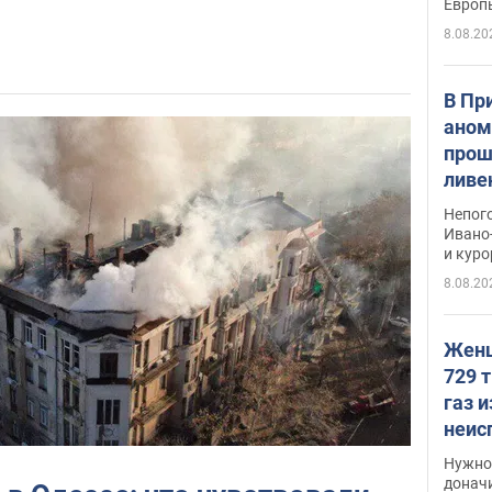
Европ
8.08.20
В Пр
аном
прош
ливе
прев
Непог
Виде
Ивано
и кур
8.08.20
Женщ
729 т
газ 
неис
судь
Нужно 
неож
донач