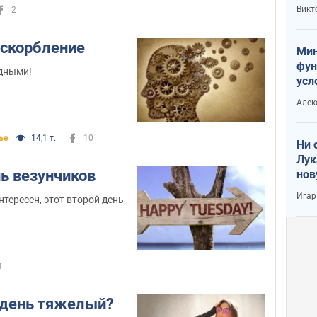
или
Викт
2
Тра
оскорбление
Мин
фун
дными!
усл
вое
Алек
ье
14,1 т.
10
Ни 
Лук
нь везунчиков
нов
Игар
нтересен, этот второй день
4
 день тяжелый?