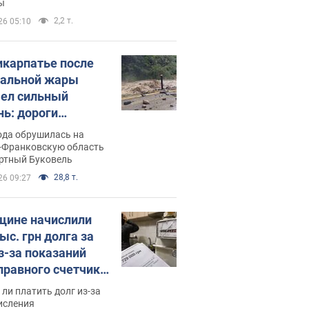
ы
2,2 т.
26 05:10
икарпатье после
альной жары
ел сильный
нь: дороги
ратились в реки.
ода обрушилась на
о
-Франковскую область
ортный Буковель
28,8 т.
26 09:27
ине начислили
ыс. грн долга за
из-за показаний
правного счетчика:
я вынес
ли платить долг из-за
иданное решение
исления