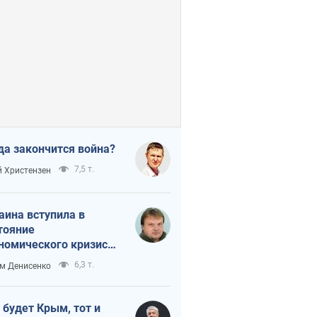
да закончится война?
7,5 т.
 Христензен
аина вступила в
тояние
номического кризиса.
ь ли свет в конце
6,3 т.
м Денисенко
неля?
 будет Крым, тот и