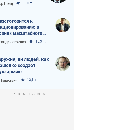
 тайный план
10,0 т.
ор Швец
мпа и Путина?
ск готовится к
кционированию в
овиях масштабного
нного кризиса
15,3 т.
сандр Левченко
оружия, ни людей: как
ашенко создает
ую армию
13,1 т.
 Тышкевич