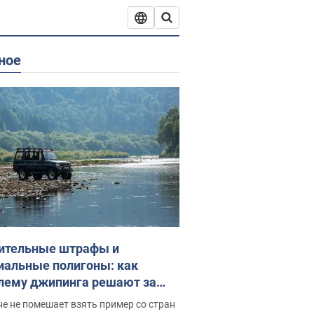
ное
ительные штрафы и
иальные полигоны: как
лему джипинга решают за
ицей
е не помешает взять пример со стран