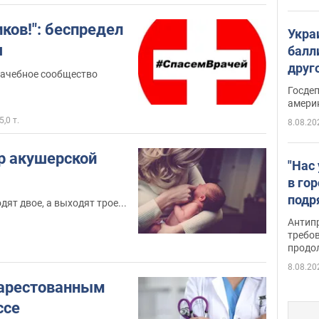
ков!": беспредел
Укра
я
балл
друг
рачебное сообщество
США 
Госде
амери
5,0 т.
8.08.20
тр акушерской
"Нас
в го
подр
ят двое, а выходят трое...
подд
Антип
виде
требо
продо
8.08.20
 арестованным
ссе