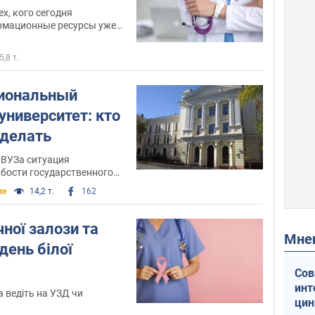
х, кого сегодня
рмационные ресурсы уже
 всевозможных грехах
5,8 т.
циональный
университет: кто
 делать
ВУЗа ситуация
абости государственного
тране
ие
14,2 т.
162
ної залози та
Мн
день білої
Сов
инт
а ведіть на УЗД чи
цин