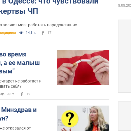
в Одессе: что чувствовали
8.08.20
жертвы ЧП
ставляют мозг работать парадоксально
медицины
14,1 т.
17
 во время
, а ее малыш
твым"
игарет не работает и
вать себя?
9,8 т.
12
т Минздрав и
ун?
же отказался от