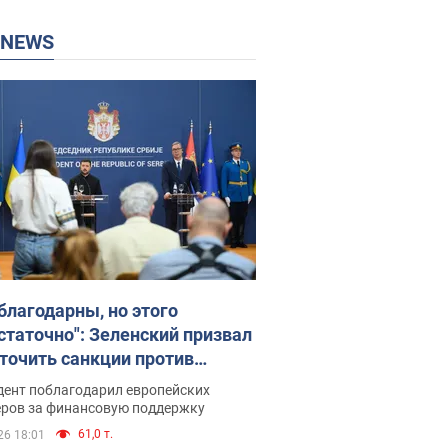
P NEWS
благодарны, но этого
статочно": Зеленский призвал
точить санкции против
ии
дент поблагодарил европейских
еров за финансовую поддержку
61,0 т.
26 18:01