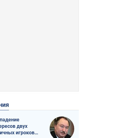
ения
падение
ересов двух
ичных игроков