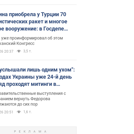
ина приобрела у Турции 70
истических ракет и многое
ое вооружение: в Госдепе
обнародовали список
п уже проинформировал об этом
канский Конгресс
3,5 т.
26 20:37
 услышали лишь одним ухом":
родах Украины уже 24-й день
яд проходят митинги в
ержку Федорова. Фото и
равительственные выступления с
о
ванием вернуть Федорова
лжаются до сих пор
1,6 т.
26 20:51