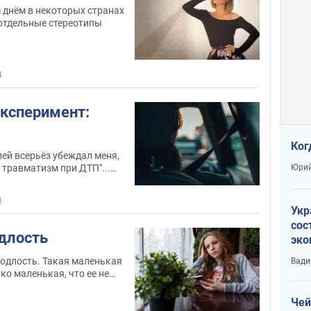
м днём в некоторых странах
 отдельные стереотипы
4
ксперимент:
Ког
лей всерьёз убеждал меня,
Юрий
 травматизм при ДТП"...
чивают...и только у нас
3
Укр
сос
одлость
эко
Ест
Подлость. Такая маленькая
Вади
тун
ко маленькая, что ее не
кая никчемная, что рядом с
было стыдно.
Чей