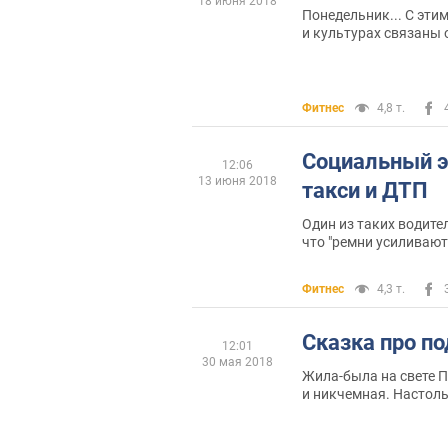
18 июня 2018
Понедельник... С эти
и культурах связаны
Фитнес
4,8 т.
Социальный э
12:06
13 июня 2018
такси и ДТП
Один из таких водите
что "ремни усиливают
Нигде в мире не увели
Фитнес
4,3 т.
Сказка про п
12:01
30 мая 2018
Жила-была на свете 
и никчемная. Настоль
сразу и заметишь. Та
ней и находиться то 