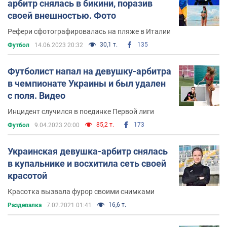
арбитр снялась в бикини, поразив
своей внешностью. Фото
Рефери сфотографировалась на пляже в Италии
30,1 т.
135
Футбол
14.06.2023 20:32
Футболист напал на девушку-арбитра
в чемпионате Украины и был удален
с поля. Видео
Инцидент случился в поединке Первой лиги
85,2 т.
173
Футбол
9.04.2023 20:00
Украинская девушка-арбитр снялась
в купальнике и восхитила сеть своей
красотой
Красотка вызвала фурор своими снимками
16,6 т.
Раздевалка
7.02.2021 01:41