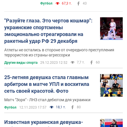
Футбол
67,3 т.
43
"Разуйте глаза. Это чертов кошмар":
украинские спортсмены
эмоционально отреагировали на
ракетный удар РФ 29 декабря
Атлеты не остались в стороне от очередного преступления
террористов из страны-агрессорки
7,7 т.
60
Другие виды спорта
29.12.2023 12:52
25-летняя девушка стала главным
арбитром в матче УПЛ и восхитила
сеть своей красотой. Фото
Матч "Зоря" - ЛНЗ стал дебютом для украинки
18,1 т.
80
Футбол
12.11.2023 17:57
Известная украинская девушка-