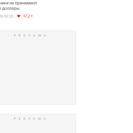
нники и банки
ники не принимают
е доллары
е купюры
57,2 т.
26 02:20