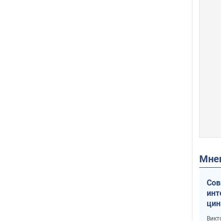
Мн
Сов
инт
цин
или
Викт