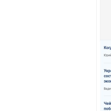
Ког
Юрий
Укр
сос
эко
Ест
Вади
тун
Чей
поб