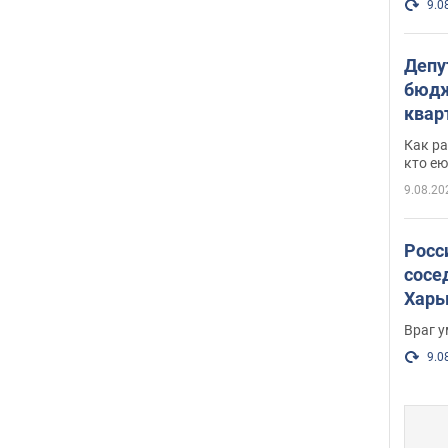
9.0
Депу
бюдж
кварт
парл
Как ра
и гд
кто ею
9.08.20
Росс
сосе
Харь
пост
Враг 
9.0