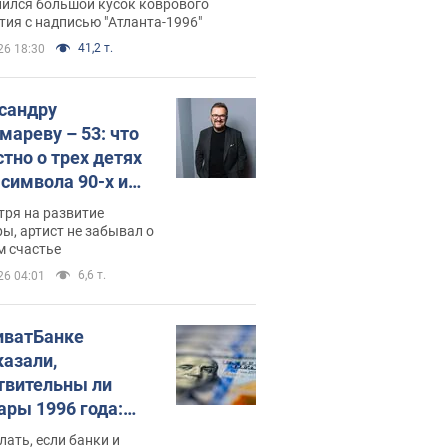
рая 30 лет назад завоевала
нился большой кусок коврового
ия с надписью "Атланта-1996"
ото" Олимпиады
41,2 т.
26 18:30
сандру
мареву – 53: что
стно о трех детях
-символа 90-х и
они выглядят
тря на развитие
ы, артист не забывал о
м счастье
6,6 т.
26 04:01
иватБанке
казали,
твительны ли
ары 1996 года:
имают ли
лать, если банки и