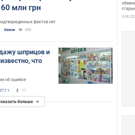
обме
обмен
 60 млн грн
стары
таки
9.08.20
подтвержденных фактов нет
Кияни
489
одажу шприцов и
 известно, что
ия об ошибке
37,7 т.
17
оказать больше