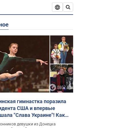
ное
инская гимнастка поразила
идента США и впервые
шала "Слава Украине"! Как
илась судьба Подкопаевой,
лонников девушки из Донецка