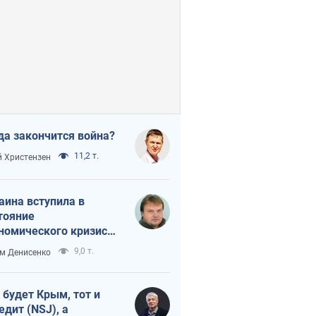
да закончится война?
11,2 т.
 Христензен
аина вступила в
тояние
номического кризиса.
ь ли свет в конце
9,0 т.
м Денисенко
неля?
 будет Крым, тот и
едит (NSJ), а