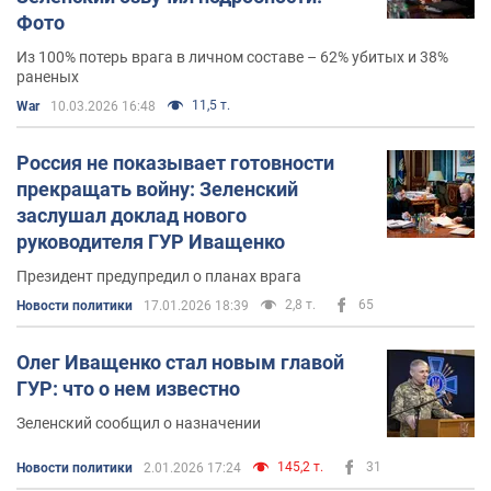
Фото
Из 100% потерь врага в личном составе – 62% убитых и 38%
раненых
11,5 т.
War
10.03.2026 16:48
Россия не показывает готовности
прекращать войну: Зеленский
заслушал доклад нового
руководителя ГУР Иващенко
Президент предупредил о планах врага
2,8 т.
65
Новости политики
17.01.2026 18:39
Олег Иващенко стал новым главой
ГУР: что о нем известно
Зеленский сообщил о назначении
145,2 т.
31
Новости политики
2.01.2026 17:24