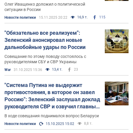
Олег Иващенко доложил о политической
ситуации в России
16,9 т.
115
Новости политики
15.11.2025 20:22
"Обязательно все реализуем":
Зеленский анонсировал новые
дальнобойные удары по России
Совещание по этому поводу состоялось с
руководителями СБУ и СВР Украины
13,4 т.
23
War
31.10.2025 15:36
"Система Путина не выдержит
противостояния, в которое он завел
Россию": Зеленский заслушал доклад
руководителя СВР и озвучил главные
тезисы
В ходе совещания поднимался вопрос Беларуси
8,8 т.
Новости политики
15.10.2025 15:02