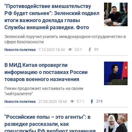
"Противодействие вмешательству
РФ будет сильнее": Зеленский подвел
итоги важного доклада главы
Службы внешней разведки. Фото
Зеленский поручил усилить международное сотрудничество в
сфере безопасности
2,6 т.
89
Новости политики
7.10.2025 18:34
В МИД Китая опровергли
информацию о поставках России
товаров военного назначения
Пекин продолжает настаивать на своем
"нейтралитете"
5,1 т.
219
Новости политики
27.05.2025 18:44
"Российские попы – это агенты": в
разведке рассказали, как
спецслужбы РФ вербуют украинцев