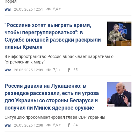
Корея
5,4 т.
War
26.05.2025 12:51
"Россияне хотят выиграть время,
чтобы перегруппироваться": в
Службе внешней разведки раскрыли
планы Кремля
В инфопространство Россия вбрасывает нарративы о
"стремлении к миру"
7,1 т.
65
War
26.05.2025 12:09
Россия давила на Лукашенко: в
разведке рассказали, есть ли угроза
для Украины со стороны Беларуси и
получил ли Минск ядерное оружие
Ситуацию прокомментировал глава СВР Украины
5,6 т.
84
War
26.05.2025 12:08