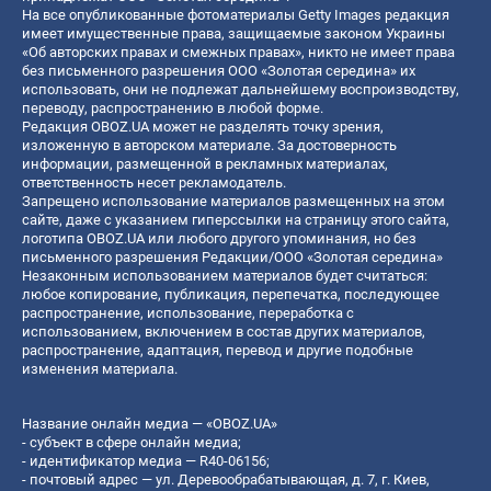
На все опубликованные фотоматериалы Getty Images редакция
имеет имущественные права, защищаемые законом Украины
«Об авторских правах и смежных правах», никто не имеет права
без письменного разрешения ООО «Золотая середина» их
использовать, они не подлежат дальнейшему воспроизводству,
переводу, распространению в любой форме.
Редакция OBOZ.UA может не разделять точку зрения,
изложенную в авторском материале. За достоверность
информации, размещенной в рекламных материалах,
ответственность несет рекламодатель.
Запрещено использование материалов размещенных на этом
сайте, даже с указанием гиперссылки на страницу этого сайта,
логотипа OBOZ.UA или любого другого упоминания, но без
письменного разрешения Редакции/ООО «Золотая середина»
Незаконным использованием материалов будет считаться:
любое копирование, публикация, перепечатка, последующее
распространение, использование, переработка с
использованием, включением в состав других материалов,
распространение, адаптация, перевод и другие подобные
изменения материала.
Название онлайн медиа — «OBOZ.UA»
- субъект в сфере онлайн медиа;
- идентификатор медиа — R40-06156;
- почтовый адрес — ул. Деревообрабатывающая, д. 7, г. Киев,