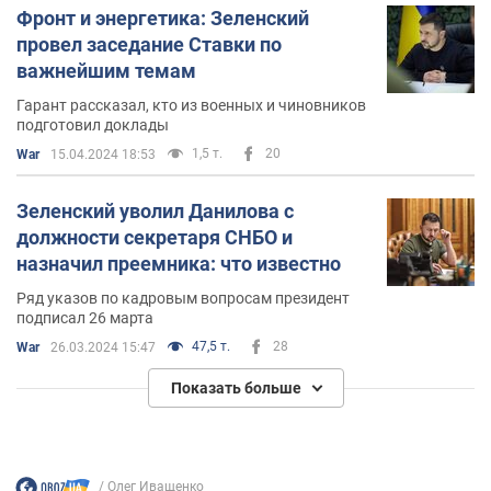
Фронт и энергетика: Зеленский
провел заседание Ставки по
важнейшим темам
Гарант рассказал, кто из военных и чиновников
подготовил доклады
1,5 т.
20
War
15.04.2024 18:53
Зеленский уволил Данилова с
должности секретаря СНБО и
назначил преемника: что известно
Ряд указов по кадровым вопросам президент
подписал 26 марта
47,5 т.
28
War
26.03.2024 15:47
Показать больше
Олег Иващенко