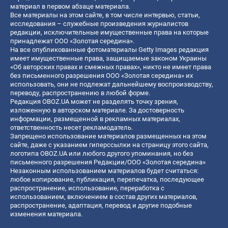
материал в первом абзаце материала.
Все материалы на этом сайте, в том числе интервью, статьи,
исследования – служебные произведения журналистов
редакции, исключительные имущественные права на которые
принадлежат ООО «Золотая середина».
На все опубликованные фотоматериалы Getty Images редакция
имеет имущественные права, защищаемые законом Украины
«Об авторских правах и смежных правах», никто не имеет права
без письменного разрешения ООО «Золотая середина» их
использовать, они не подлежат дальнейшему воспроизводству,
переводу, распространению в любой форме.
Редакция OBOZ.UA может не разделять точку зрения,
изложенную в авторском материале. За достоверность
информации, размещенной в рекламных материалах,
ответственность несет рекламодатель.
Запрещено использование материалов размещенных на этом
сайте, даже с указанием гиперссылки на страницу этого сайта,
логотипа OBOZ.UA или любого другого упоминания, но без
письменного разрешения Редакции/ООО «Золотая середина»
Незаконным использованием материалов будет считаться:
любое копирование, публикация, перепечатка, последующее
распространение, использование, переработка с
использованием, включением в состав других материалов,
распространение, адаптация, перевод и другие подобные
изменения материала.