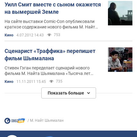
Уилл Смит вместе с сыном окажется
на вымершей Земле
На сайте выставки Comic-Con опубликовали
краткое содержание нового фильма М. Найт
Шьямалана "После Земли"
753
Кино
4.07.2012 14:43
Сценарист «Траффика» перепишет
фильм Шьямалана
Стивен Гэган переделает сценарий нового
фильма М. Найта Шьямалана «Тысяча лет
спустя»
735
Кино
11.11.2011 15:45
Показать больше
М. Найт Шьямалан