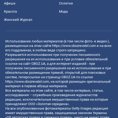
Афиша
Сплетни
Красота
Мода
Женский Журнал
Использование любых материалов (в том числе фото- и видео-),
размещенных на этом сайте
https://www.obozrevatel.com
и на всех
его поддоменах, в любом виде строго запрещено.
Разрешается использование при получении письменного
разрешения на их использование и при условии обязательной
ссылки на сайт OBOZ.UA, а для интернет-изданий - при
получении письменного разрешения на их использование и при
обязательном размещении прямой, открытой для поисковых
систем, гиперссылки на страницу OBOZ.UA по ссылке
https://www.obozrevatel.com
, на которой размещен оригинальный
материал в первом абзаце материала.
Все материалы на этом сайте, в том числе интервью, статьи,
исследования – служебные произведения журналистов
редакции, исключительные имущественные права на которые
принадлежат ООО «Золотая середина».
На все опубликованные фотоматериалы Getty Images редакция
имеет имущественные права, защищаемые законом Украины
«Об авторских правах и смежных правах», никто не имеет права