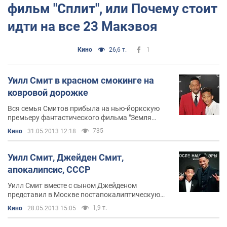
фильм "Сплит", или Почему стоит
идти на все 23 Макэвоя
Кино
26,6 т.
1
Уилл Смит в красном смокинге на
ковровой дорожке
Вся семья Смитов прибыла на нью-йоркскую
премьеру фантастического фильма "Земля
после нашей эры"
735
Кино
31.05.2013 12:18
Уилл Смит, Джейден Смит,
апокалипсис, СССР
Уилл Смит вместе с сыном Джейденом
представил в Москве постапокалиптическую
фантастику М. Найта Шьямалана "Земля после
1,9 т.
Кино
28.05.2013 15:05
нашей эры"