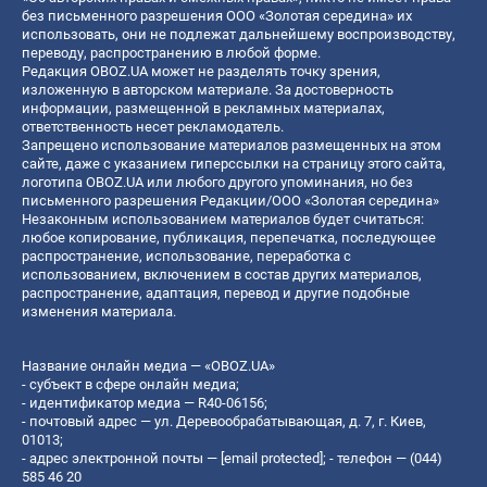
без письменного разрешения ООО «Золотая середина» их
использовать, они не подлежат дальнейшему воспроизводству,
переводу, распространению в любой форме.
Редакция OBOZ.UA может не разделять точку зрения,
изложенную в авторском материале. За достоверность
информации, размещенной в рекламных материалах,
ответственность несет рекламодатель.
Запрещено использование материалов размещенных на этом
сайте, даже с указанием гиперссылки на страницу этого сайта,
логотипа OBOZ.UA или любого другого упоминания, но без
письменного разрешения Редакции/ООО «Золотая середина»
Незаконным использованием материалов будет считаться:
любое копирование, публикация, перепечатка, последующее
распространение, использование, переработка с
использованием, включением в состав других материалов,
распространение, адаптация, перевод и другие подобные
изменения материала.
Название онлайн медиа — «OBOZ.UA»
- субъект в сфере онлайн медиа;
- идентификатор медиа — R40-06156;
- почтовый адрес — ул. Деревообрабатывающая, д. 7, г. Киев,
01013;
- адрес электронной почты —
[email protected]
; - телефон — (044)
585 46 20