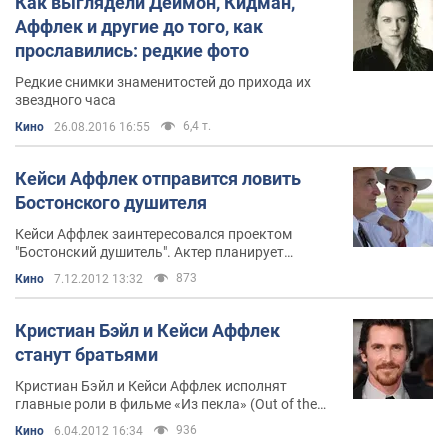
Как выглядели Деймон, Кидман,
Аффлек и другие до того, как
прославились: редкие фото
Редкие снимки знаменитостей до прихода их
звездного часа
6,4 т.
Кино
26.08.2016 16:55
Кейси Аффлек отправится ловить
Бостонского душителя
Кейси Аффлек заинтересовался проектом
"Бостонский душитель". Актер планирует
выступить продюсером триллера и сыграть
873
Кино
7.12.2012 13:32
одну из главных ролей
Кристиан Бэйл и Кейси Аффлек
станут братьями
Кристиан Бэйл и Кейси Аффлек исполнят
главные роли в фильме «Из пекла» (Out of the
Furnace)
936
Кино
6.04.2012 16:34