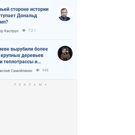
чьей стороне истории
тупает Дональд
мп?
7,2 т.
ор Каспрук
иеве вырубили более
 крупных деревьев
и теплотрассы и
реки Генплану
948
ислав Самойленко