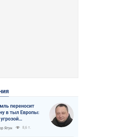
ения
мль переносит
ну в тыл Европы:
 угрозой
тическая
8,6 т.
ор Ягун
истика