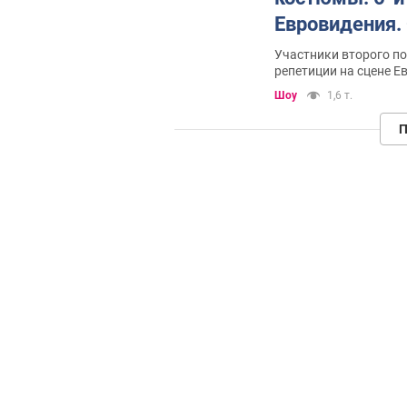
Евровидения. 
Участники второго п
репетиции на сцене Е
Шоу
1,6 т.
П