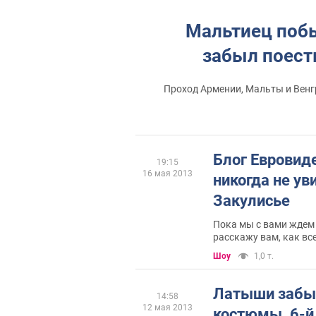
Мальтиец побы
забыл поест
Проход Армении, Мальты и Венг
Блог Евровиде
19:15
16 мая 2013
никогда не ув
Закулисье
Пока мы с вами ждем
расскажу вам, как вс
Этого вы никогда не у
Шоу
1,0 т.
Латыши забы
14:58
12 мая 2013
костюмы. 6-й