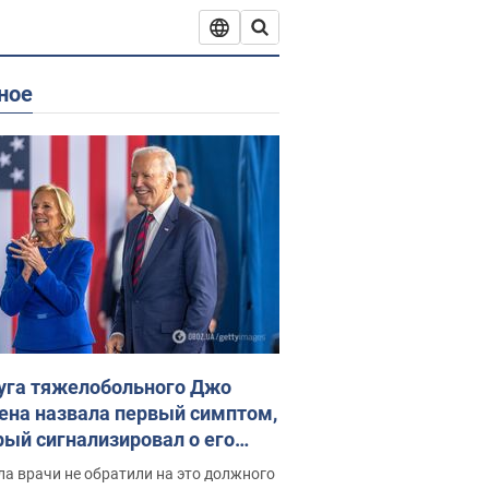
ное
уга тяжелобольного Джо
ена назвала первый симптом,
рый сигнализировал о его
ессивном" раке
а врачи не обратили на это должного