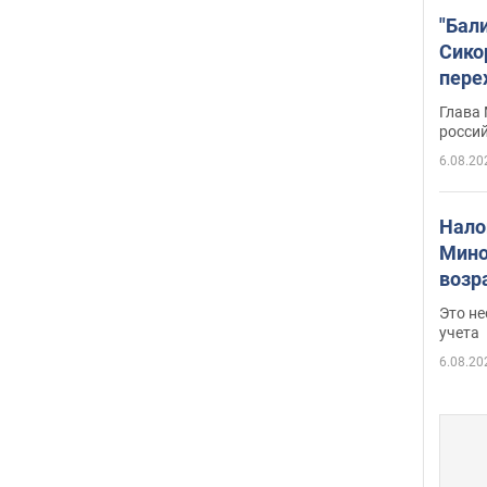
"Бал
Сико
пере
Укра
Глава
росси
6.08.20
Нало
Мино
возра
нужн
Это н
учета
6.08.20