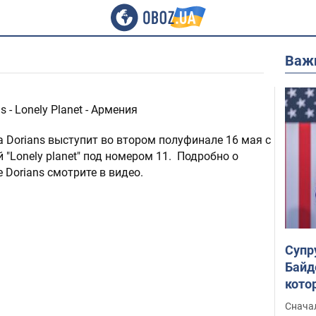
Важ
s - Lonely Planet - Армения
а Dorians выступит во втором полуфинале 16 мая с
й "Lonely planet" под номером 11. Подробно о
е Dorians смотрите в видео.
Супр
Байд
кото
"агр
Сначал