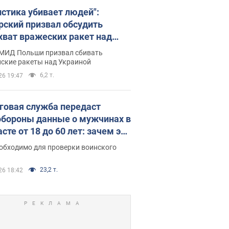
истика убивает людей":
рский призвал обсудить
хват вражеских ракет над
иной
 МИД Польши призвал сбивать
йские ракеты над Украиной
6,2 т.
26 19:47
говая служба передаст
бороны данные о мужчинах в
сте от 18 до 60 лет: зачем это
о
еобходимо для проверки воинского
23,2 т.
26 18:42