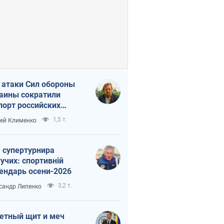
 атаки Сил обороны
аины сократили
порт российских
тепродуктов
1,5 т.
ей Клименко
 супертурнира
учих: спортивній
ендарь осени-2026
3,2 т.
сандр Липенко
етный щит и меч