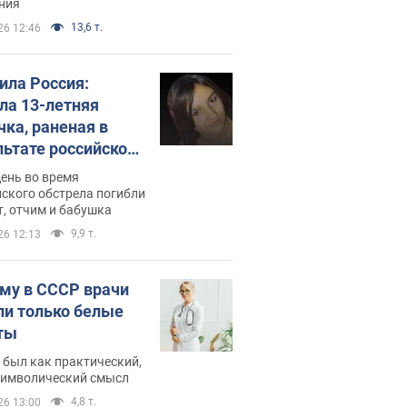
ния
13,6 т.
26 12:46
била Россия:
ла 13-летняя
чка, раненая в
льтате российской
и на Сумскую
день во время
сть. Фото
ского обстрела погибли
т, отчим и бабушка
9,9 т.
26 12:13
му в СССР врачи
ли только белые
ты
 был как практический,
 символический смысл
4,8 т.
26 13:00