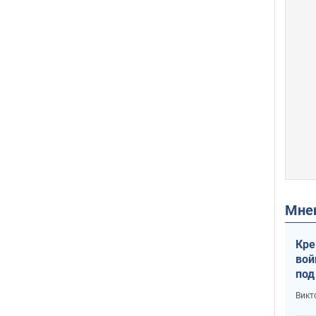
Мн
Кре
вой
под
кри
Викт
лог