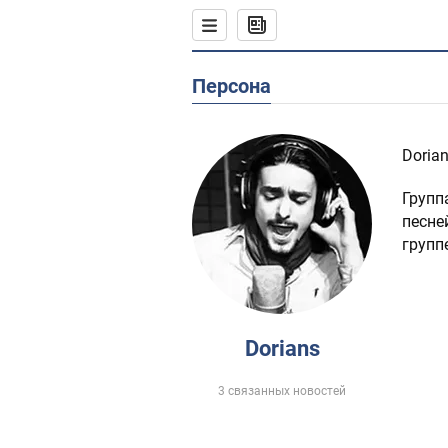
Персона
Dorian
Групп
песне
групп
Dorians
3 связанных новостей