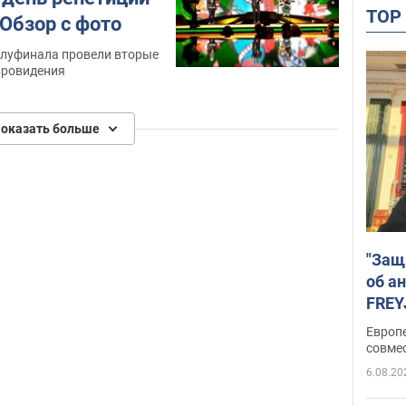
TO
Обзор с фото
олуфинала провели вторые
вровидения
оказать больше
"Защ
об а
FREY
подд
Европ
совме
6.08.20