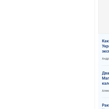
Как
Укр
экс
неф
Андр
Два
Маг
кал
Алек
Рак