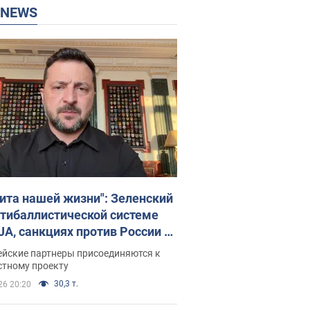
P NEWS
ита нашей жизни": Зеленский
нтибаллистической системе
JA, санкциях против России и
ержке аграриев. Видео
ейские партнеры присоединяются к
стному проекту
30,3 т.
26 20:20