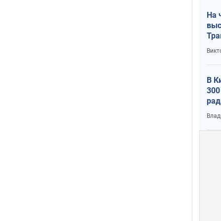
На 
выс
Тра
Викт
В К
300
рад
воп
Влад