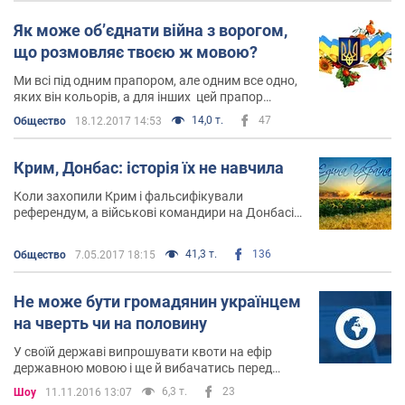
Як може об’єднати війна з ворогом,
що розмовляє твоєю ж мовою?
Ми всі під одним прапором, але одним все одно,
яких він кольорів, а для інших цей прапор
український
14,0 т.
47
Общество
18.12.2017 14:53
Крим, Донбас: історія їх не навчила
Коли захопили Крим і фальсифікували
референдум, а військові командири на Донбасі
здали свої частини разом зі зброєю, і почалась
війна з Росією, я пригадувала історію окупації
41,3 т.
136
Общество
7.05.2017 18:15
Галичини у 1939 році
Не може бути громадянин українцем
на чверть чи на половину
У своїй державі випрошувати квоти на ефір
державною мовою і ще й вибачатись перед
зрусифікованим населенням, яке не назвеш
6,3 т.
23
Шоу
11.11.2016 13:07
громадянами,бо для громадян не існує такого