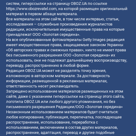
систем, гиперссылки на страницу OBOZ.UA по ссылке
https://www.obozrevatel.com
, на которой размещен оригинальный
материал в первом абзаце материала.
Все материалы на этом сайте, в том числе интервью, статьи,
исследования – служебные произведения журналистов
редакции, исключительные имущественные права на которые
принадлежат ООО «Золотая середина».
На все опубликованные фотоматериалы Getty Images редакция
имеет имущественные права, защищаемые законом Украины
«Об авторских правах и смежных правах», никто не имеет права
без письменного разрешения ООО «Золотая середина» их
использовать, они не подлежат дальнейшему воспроизводству,
переводу, распространению в любой форме.
Редакция OBOZ.UA может не разделять точку зрения,
изложенную в авторском материале. За достоверность
информации, размещенной в рекламных материалах,
ответственность несет рекламодатель.
Запрещено использование материалов размещенных на этом
сайте, даже с указанием гиперссылки на страницу этого сайта,
логотипа OBOZ.UA или любого другого упоминания, но без
письменного разрешения Редакции/ООО «Золотая середина»
Незаконным использованием материалов будет считаться:
любое копирование, публикация, перепечатка, последующее
распространение, использование, переработка с
использованием, включением в состав других материалов,
распространение, адаптация, перевод и другие подобные