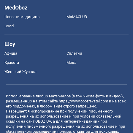
MedOboz
Новости медицины
MAMACLUB
Covid
Шоу
Афиша
Сплетни
Красота
Мода
Женский Журнал
Использование любых материалов (в том числе фото- и видео-),
размещенных на этом сайте
https://www.obozrevatel.com
и на всех
его поддоменах, в любом виде строго запрещено.
Разрешается использование при получении письменного
разрешения на их использование и при условии обязательной
ссылки на сайт OBOZ.UA, а для интернет-изданий - при
получении письменного разрешения на их использование и при
обязательном размещении прямой, открытой для поисковых