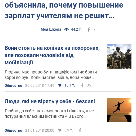
объяснила, почему повышение
зарплат учителям не решит
проблему образования в
Моя Школа
44,2 т.
7
Украине
Вони стоять на колінах на похоронах,
але поховали чоловіків від
мобілізації
Людина має право бути пацифістом і не брати
зброї до рук. Коли настає війна, вона може
стати санітаром, допомагати сиротам і вдовам,
18,1 т.
35
Общество
26.02.2018 17:41
молитись, урешт
Люди, які не вірять у себе - безсилі
Любов до себе - це самоповага і гідність, а не
потурання власним інстинктам.З цього
починається громадянин
6,9 т.
1
Общество
21.01.2018 20:00