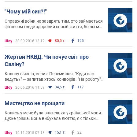
питання як квоти, російські школи, коштом
українських платників податків, як і така
"Чому мій син?!"
химерія, котру називають російськомовними
патріотами
Справжні воїни не заздрять тим, хто займається
фітнесом і веде здоровий спосіб життя, бо всі ми
помремо колись. Вони везуть з війни котика за
пазухою і малюнки дітей. І попереду найважче –
85,5 т.
195
Шоу
30.09.2016 13:12
вижити у світі, що не визнає себе тилом
Жертви НКВД. Чи почує світ про
Саліну?
Колону в’язнів, вели з Перемишля. "Куди нас
ведуть?" — запитав хтось конвоїрів. "На роботу",
— відповіли ті. А коли те саме запитали в’язні з
34,6 т.
117
Шоу
26.06.2016 11:59
Городка, яких теж вели, конвоїр сказав: "На
смерть"
Мистецтво не прощати
Колись у мене була вчителька української мови.
Дуже грізна. Вона вибухала люттю, як тільки
хтось робив грубу помилку, наші щоденники
рясніли двійками, нас залишали цілим класом
15,1 т.
22
Шоу
10.11.2015 07:18
після уроків вчити правило, але ніхто попри