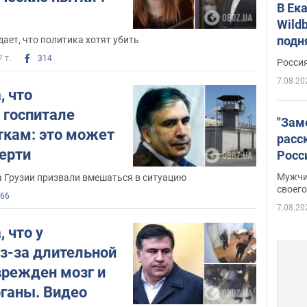
Активность в сети
В Ек
Wildb
Фейсбук
. На личную страницу
подн
ает, что политика хотят убить
Елизаветы Ясько в социальной сети
7 т.
314
Facebook
Росси
подписано почти две
тысячи пользователей.
7.08.20
, что
 госпитале
"Зам
ткам: это может
расс
мерти
Росс
Фото
Мужчи
 Грузии призвали вмешаться в ситуацию
своего
66
7.08.20
, что у
з-за длительной
врежден мозг и
рганы. Видео