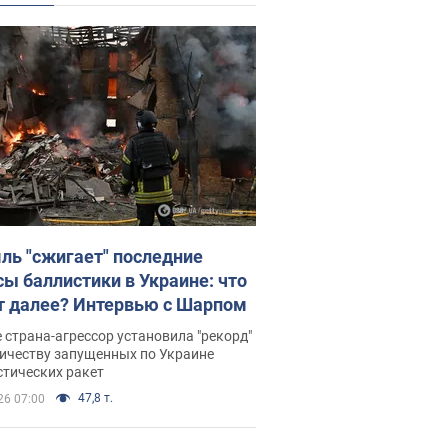
ль "сжигает" последние
сы баллистики в Украине: что
т далее? Интервью с Шарпом
 страна-агрессор установила "рекорд"
личеству запущенных по Украине
стических ракет
47,8 т.
26 07:00