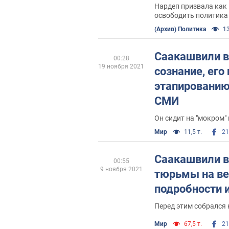
Нардеп призвала как
освободить политика
(Архив) Политика
13
Саакашвили в
00:28
19 ноября 2021
сознание, его 
этапированию
СМИ
Он сидит на "мокром"
Мир
11,5 т.
21
Саакашвили в
00:55
9 ноября 2021
тюрьмы на ве
подробности 
Перед этим собрался
Мир
67,5 т.
21