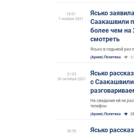
Ясько заявила
18:01
1 ноября 2021
Саакашвили п
более чем на 
смотреть
Ясько в седьмой раз
(Архив) Политика
4,
Ясько рассказ
21:03
26 октября 2021
с Саакашвили
разговаривае
На свидание ей не р
телефон
(Архив) Политика
28
Ясько рассказ
20:55