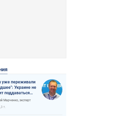
ения
 уже переживали
удшее": Украине не
ит поддаваться
аянию из-за
ей Марченко, эксперт
етного террора
,3 т.