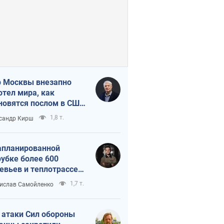
 Москвы внезапно
отел мира, как
новятся послом в США
овые украинские топ-
1,8 т.
сандр Кирш
тинги
апланированной
убке более 600
евьев и теплотрассе:
 происходит на
1,7 т.
ислав Самойленко
емках в Киеве
 атаки Сил обороны