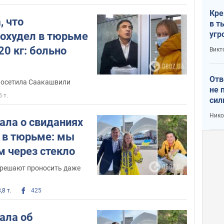
Кре
, что
в т
угр
охудел в тюрьме
лог
20 кг: больно
Викт
Отв
 посетила Саакашвили
не 
5 т.
сил
гос
Нико
ала о свиданиях
 в тюрьме: мы
м через стекло
азрешают проносить даже
,8 т.
425
ала об