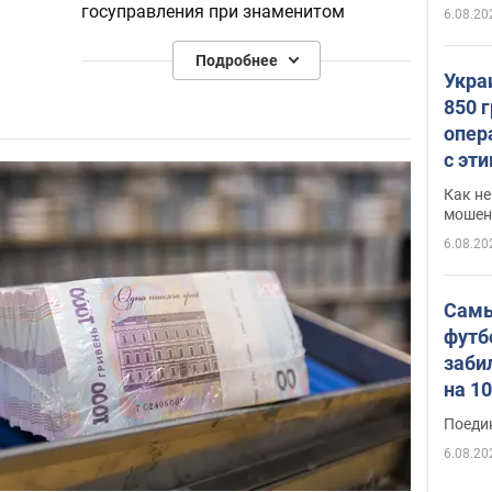
госуправления при знаменитом
6.08.20
Оксфордском университете
, в
Подробнее
котором она также возглавляла
Укра
украинское сообщество.
850 
опер
Елизавета Ясько преподавала в
с эт
Украинском католическом
университете, а также состояла в
Как не
"Европейская
политической силе
мошен
сотня"
.
6.08.20
Некоторое время работала в
Самы
Украинском кризисном медиа-
футб
центре
.
заби
На
украинских досрочных
на 1
парламентских выборах
, которые
Виде
Поеди
состоялись в 2019-м году, Елизавета
6.08.20
Ясько баллотировалась в Верховную
Раду Украины от партии
"Слуга