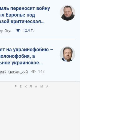
мль переносит войну
ыл Европы: под
озой критическая
истика
12,4 т.
ор Ягун
ет на украинофобию –
полонофобия, а
ьное украинское
ударство
147
лай Княжицкий