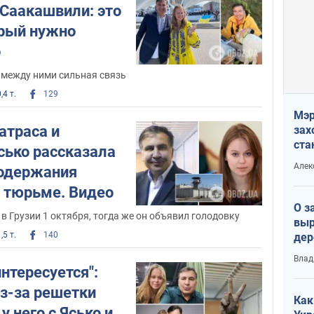
 Саакашвили: это
орый нужно
о
 между ними сильная связь
,4 т.
129
Мэр
атраса и
зах
ста
сько рассказала
и н
Алек
содержания
рей
 тюрьме. Видео
О з
в Грузии 1 октября, тогда же он объявил голодовку
выр
,5 т.
140
дер
что
Влад
Тер
интересуется":
з-за решетки
Как
у него с Ясько и