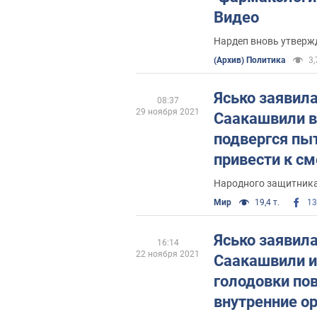
Видео
Нардеп вновь утвержд
(Архив) Политика
3,
Ясько заявила
08:37
29 ноября 2021
Саакашвили в
подвергся пы
привести к с
Народного защитника
Мир
19,4 т.
13
Ясько заявила
16:14
22 ноября 2021
Саакашвили и
голодовки по
внутренние о