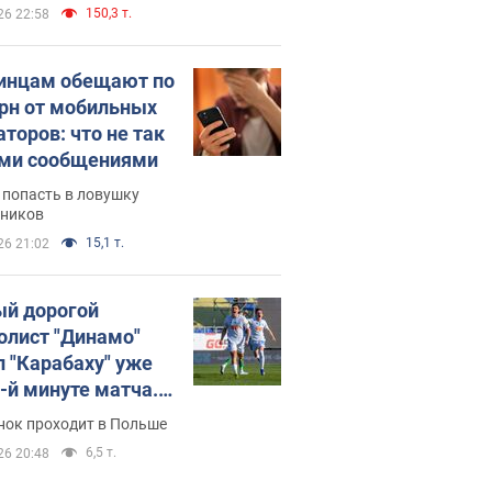
150,3 т.
26 22:58
инцам обещают по
грн от мобильных
аторов: что не так
ими сообщениями
 попасть в ловушку
ников
15,1 т.
26 21:02
й дорогой
олист "Динамо"
л "Карабаху" уже
0-й минуте матча.
о
нок проходит в Польше
6,5 т.
26 20:48