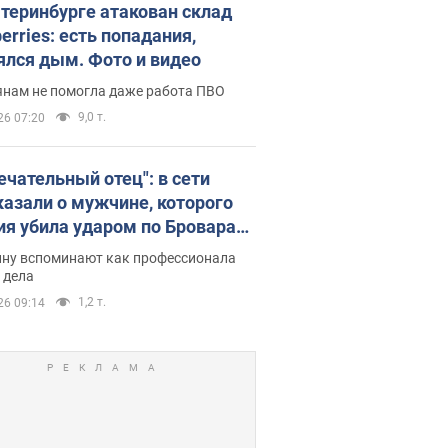
атеринбурге атакован склад
erries: есть попадания,
ялся дым. Фото и видео
янам не помогла даже работа ПВО
9,0 т.
26 07:20
ечательный отец": в сети
казали о мужчине, которого
ия убила ударом по Броварам.
ну вспоминают как профессионала
 дела
1,2 т.
26 09:14