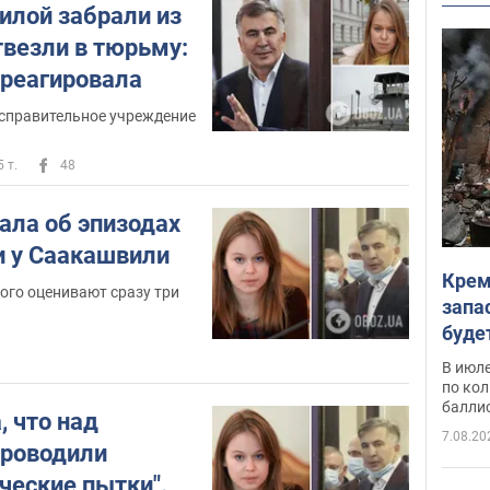
Великобритании, где работала в
илой забрали из
Министерстве по вопросам
твезли в тюрьму:
диджитализации, культуры медиа и
реагировала
спорта.
исправительное учреждение
Продюсировала фильм британского
"Крым: грязный секрет
режиссера
5 т.
48
России"
, посвященный теме
аннексии
украинского полуострова
.
ала об эпизодах
и у Саакашвили
Выступила основательницей
культурно-дипломатической
Крем
ого оценивают сразу три
Yellow Blue Strategy
инициативы
.
запа
буде
Личная жизнь Елизаветы Ясько
В июле
по ко
балли
Елизавета Ясько в настоящее время не
, что над
замужем.
7.08.20
проводили
ческие пытки".