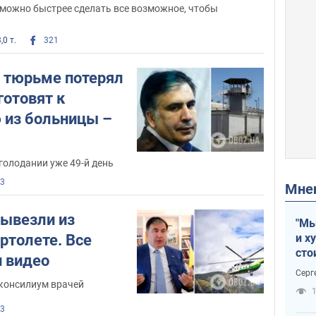
 можно быстрее сделать все возможное, чтобы
,0 т.
321
 тюрьме потерял
готовят к
 из больницы –
 голодании уже 49-й день
3
Мн
ывезли из
"Мы
ртолете. Все
и х
сто
и видео
отч
Серг
рак
 консилиум врачей
1
3