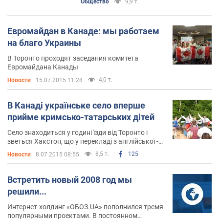
Общество
9,9 т.
Евромайдан в Канаде: мы работаем
на благо Украины
В Торонто проходят заседания комитета
Евромайдана Канады
4,0 т.
Новости
15.07.2015 11:28
В Канадi українське село вперше
прийме кримсько-татарських дітей
Село знаходиться у годині їзди від Торонто і
зветься Хакстон, що у перекладі з англійської -
Сокіл
8,5 т.
125
Новости
8.07.2015 08:55
Встретить новый 2008 год мы
решили...
Интернет-холдинг «ОБОЗ.UA» пополнился тремя
популярными проектами. В постоянном