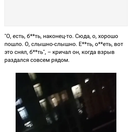
"О, есть, б**ть, наконец-то. Сюда, о, хорошо
пошло. О, слышно-слышно. Е**ть, о**еть, вот
это снял, б**ть", – кричал он, когда взрыв
раздался совсем рядом.