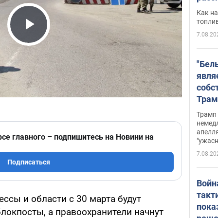
Как на
топли
7.08.20
Play Video
"Бел
явля
собс
Трам
прио
Трамп 
стро
немед
апелля
баль
рсе главного – подпишитесь на Новини на
"ужас
стои
7.08.20
долл
Подписаться
Войн
такт
ессы и области с 30 марта будут
пока
локпосты, а правоохранители начнут