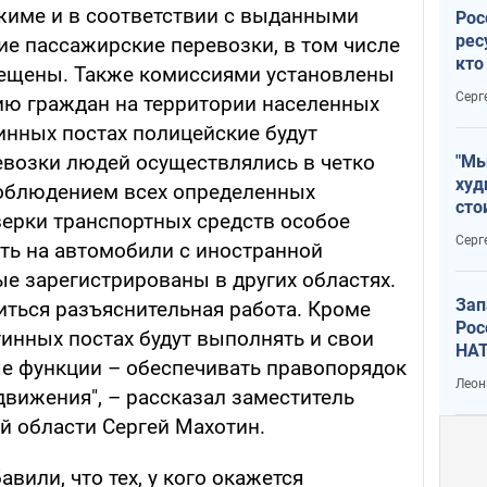
жиме и в соответствии с выданными
Рос
рес
е пассажирские перевозки, в том числе
кто
рещены. Также комиссиями установлены
дик
Серг
ию граждан на территории населенных
инных постах полицейские будут
евозки людей осуществлялись в четко
"Мы
худ
соблюдением всех определенных
сто
верки транспортных средств особое
отч
Серг
ть на автомобили с иностранной
рак
рые зарегистрированы в других областях.
Зап
иться разъяснительная работа. Кроме
Рос
тинных постах будут выполнять и свои
НАТ
е функции – обеспечивать правопорядок
Леон
движения", – рассказал заместитель
й области Сергей Махотин.
вили, что тех, у кого окажется