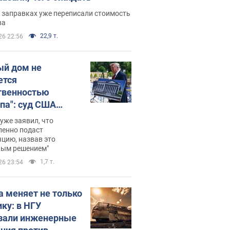
 заправках уже переписали стоимость
ва
22,9 т.
26 22:56
ый дом не
ется
твенностью
па": суд США
становил
уже заявил, что
ительство
ленно подаст
цию, назвав это
ного зала
ным решением"
мостью 400 млн
1,7 т.
26 23:54
аров
а меняет не только
ику: в НГУ
зали инженерные