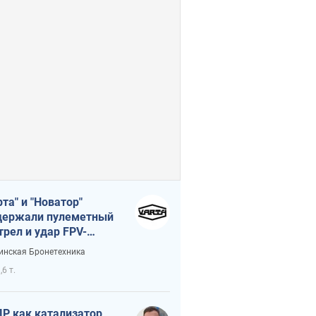
рта" и "Новатор"
ержали пулеметный
трел и удар FPV-
на, сохранив жизнь
инская Бронетехника
церу ВСУ
,6 т.
Р как катализатор