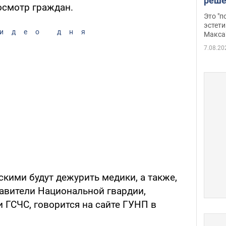
реше
осмотр граждан.
росс
Это "
дрон
эстети
идео дня
Макса
7.08.20
скими будут дежурить медики, а также,
тавители Национальной гвардии,
 ГСЧС, говорится на сайте ГУНП в