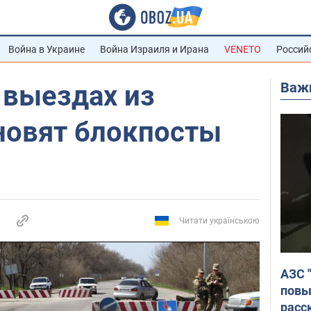
Война в Украине
Война Израиля и Ирана
VENETO
Россий
Важ
 выездах из
новят блокпосты
Читати українською
АЗС 
повы
расс