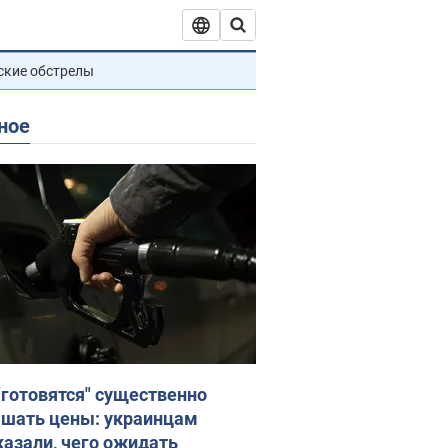
ские обстрелы
ное
"готовятся" существенно
шать цены: украинцам
казали, чего ожидать