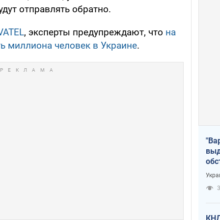
дут отправлять обратно.
VATEL
, эксперты предупреждают, что
на
ь миллиона человек в Украине
.
"Ва
выд
обс
дро
Укра
офи
3
КНД