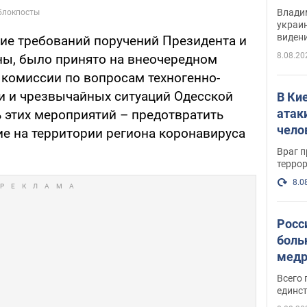
Инте
Владим
украи
виден
ние требований поручений Президента и
партне
8.08.20
ы, было принято на внеочередном
 комиссии по вопросам техногенно-
и и чрезвычайных ситуаций Одесской
В Ки
атак
 этих мероприятий – предотвратить
чело
ие на территории региона коронавируса
Враг 
терро
8.0
Росс
боль
медр
Всего 
единст