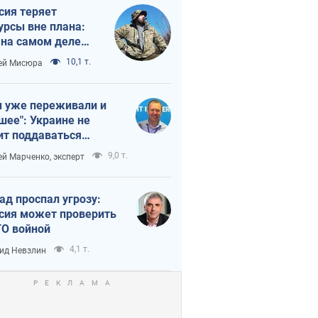
сия теряет
урсы вне плана:
 на самом деле
тует темп войны
10,1 т.
ей Мисюра
 уже переживали и
шее": Украине не
ит поддаваться
аянию из-за
9,0 т.
ей Марченко, эксперт
етного террора
ад проспал угрозу:
сия может проверить
О войной
4,1 т.
ид Невзлин