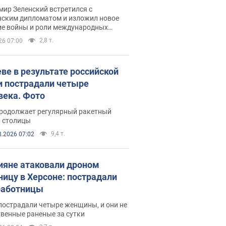
рвью с Безсмертным
ир Зеленский встретился с
нским дипломатом и изложил новое
ие войны и роли международных
ров в борьбе с Россией
2,8 т.
26 07:00
еве в результате российской
и пострадали четыре
века. Фото
продолжает регулярный ракетный
р столицы
9,4 т.
8.2026 07:02
ияне атаковали дроном
ницу в Херсоне: пострадали
аботницы
пострадали четыре женщины, и они не
венные раненые за сутки