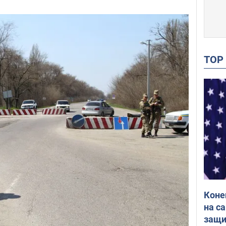
TO
Коне
на с
защи