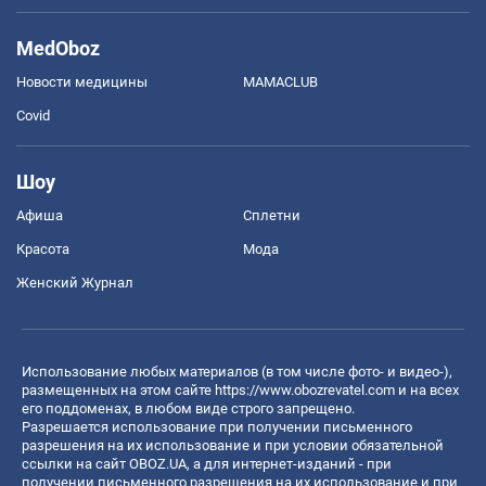
MedOboz
Новости медицины
MAMACLUB
Covid
Шоу
Афиша
Сплетни
Красота
Мода
Женский Журнал
Использование любых материалов (в том числе фото- и видео-),
размещенных на этом сайте
https://www.obozrevatel.com
и на всех
его поддоменах, в любом виде строго запрещено.
Разрешается использование при получении письменного
разрешения на их использование и при условии обязательной
ссылки на сайт OBOZ.UA, а для интернет-изданий - при
получении письменного разрешения на их использование и при