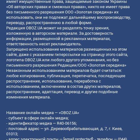
имеет имущественные права, защищаемые законом Украины
«Об авторских правах и смежных правах», никто не имеет права
без письменного разрешения ООО «Золотая середина» их
использовать, они не подлежат дальнейшему воспроизводству,
переводу, распространению в любой форме.
Редакция OBOZ.UA может не разделять точку зрения,
изложенную в авторском материале. За достоверность
информации, размещенной в рекламных материалах,
ответственность несет рекламодатель.
Запрещено использование материалов размещенных на этом
сайте, даже с указанием гиперссылки на страницу этого сайта,
логотипа OBOZ.UA или любого другого упоминания, но без
письменного разрешения Редакции/ООО «Золотая середина»
Незаконным использованием материалов будет считаться:
любое копирование, публикация, перепечатка, последующее
распространение, использование, переработка с
использованием, включением в состав других материалов,
распространение, адаптация, перевод и другие подобные
изменения материала.
Название онлайн медиа — «OBOZ.UA»
- субъект в сфере онлайн медиа;
- идентификатор медиа — R40-06156;
- почтовый адрес — ул. Деревообрабатывающая, д. 7, г. Киев,
01013;
- адрес электронной почты —
[email protected]
; - телефон — (044)