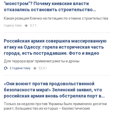
"монстром"? Почему киевские власти
отказались остановить строительство
небоскреба "московского верующего"
Какая реакция Кличко на петицию по отмене строительства
годину тому
5,7 т.
Российская армия совершила массированную
атаку на Одессу: горела историческая часть
города, есть пострадавшие. Фото и видео
Для террора враг применил ракеты и дроны
2 години тому
52,0 т.
«Они воюют против продовольственной
безопасности мира!» Зеленский заявил, что
российская армия вновь обстреляла порт в
Одессе
Только за неделю против Украины было применено десятки
ракет, большинство из которых – баллистические