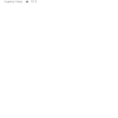
годину тому
513