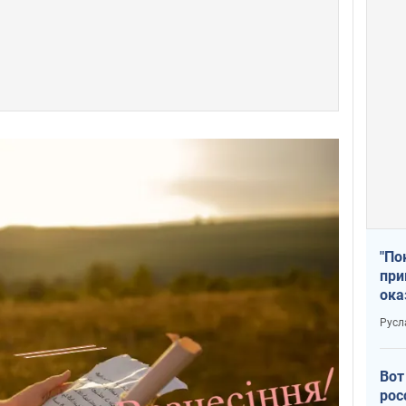
"По
при
ока
Русл
Вот
рос