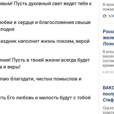
опер
вым! Пусть духовный свет ведет тебя к
В пром
пожар
6.0
любви в сердце и благословения свыше
сподня
Росс
желе
раздник наполнит жизнь покоем, верой
Лозо
есть
В рез
вокзал
ния! Пусть в твоей жизни всегда будет
состав
време
а и веры!
6.08.20
лаю благодати, чистых помыслов и
ВАКС
посл
сть Его любовь и милость будут с тобой
Стеф
деле
Суд н
ходат