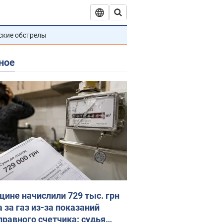
ские обстрелы
ное
ине начислили 729 тыс. грн
 за газ из-за показаний
правного счетчика: судья