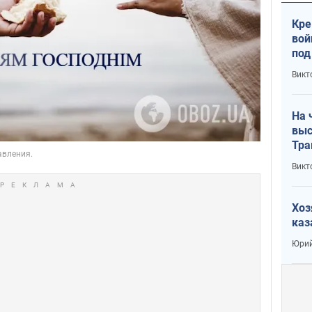
Кре
вой
под
кри
Викт
лог
На 
выс
Тра
Викт
Хоз
каз
Юрий