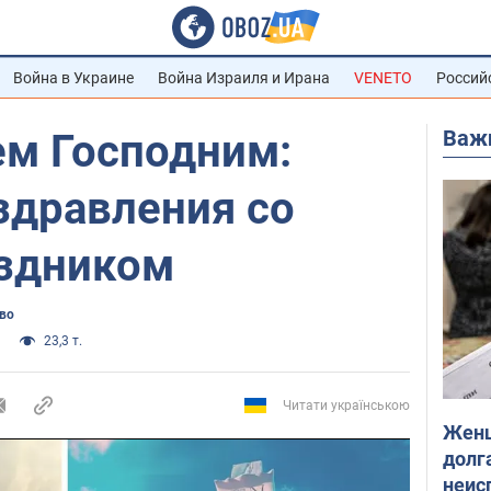
Война в Украине
Война Израиля и Ирана
VENETO
Россий
Важ
ем Господним:
здравления со
здником
во
23,3 т.
Читати українською
Женщ
долга
неис