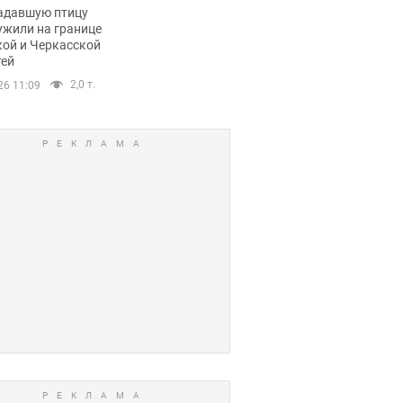
пичный маршрут.
адавшую птицу
ужили на границе
кой и Черкасской
тей
2,0 т.
26 11:09