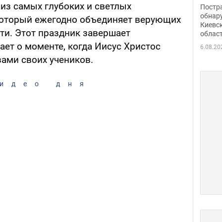
нети
 из самых глубоких и светлых
Постр
Фото
обнар
который ежегодно объединяет верующих
Киевс
ти. Этот праздник завершает
облас
ет о моменте, когда Иисус Христос
6.08.20
зами своих учеников.
идео дня