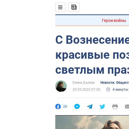
Герои войны
С Вознесени
красивые по
светлым пра
Елена Былим
Новости. Общест
29.05.2025 07:30
4 минуты
28