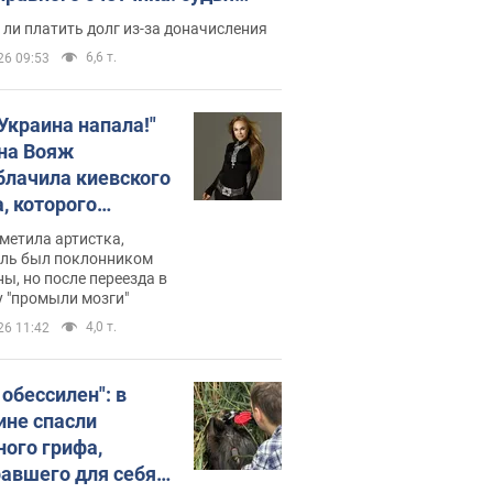
с неожиданное решение
ли платить долг из-за доначисления
6,6 т.
26 09:53
 Украина напала!"
на Вояж
блачила киевского
, которого
омбировали": он
метила артистка,
 русского не знал,
ель был поклонником
ы, но после переезда в
перь хочет
 "промыли мозги"
цида украинцев
4,0 т.
26 11:42
 обессилен": в
ине спасли
ного грифа,
авшего для себя