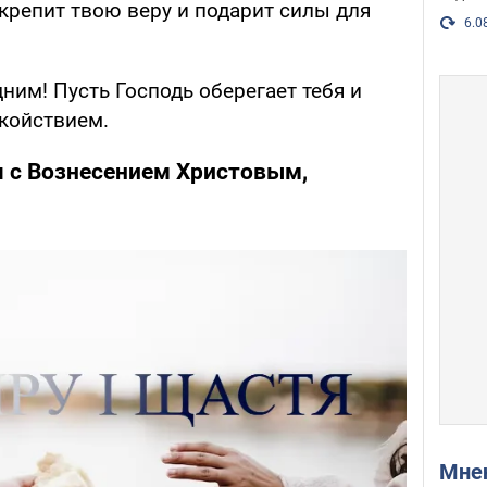
укрепит твою веру и подарит силы для
6.0
ним! Пусть Господь оберегает тебя и
койствием.
 с Вознесением Христовым,
Мн