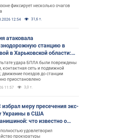
ации. Фото и видео
зоне фиксирует несколько очагов
а
31,6 т.
8.2026 12:54
ия атаковала
знодорожную станцию в
вой в Харьковской области:
 погибшие и раненые
ультате удара БПЛА были повреждены
, контактная сеть и подвижной
; движение поездов до станции
нно приостановлено
3,0 т.
26 11:57
 избрал меру пресечения экс-
у Украины в США
анишиной: что известно о
е полностью удовлетворил
айство прокуратуры