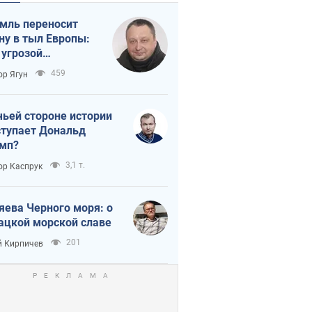
мль переносит
ну в тыл Европы:
 угрозой
тическая
459
ор Ягун
истика
чьей стороне истории
тупает Дональд
мп?
3,1 т.
ор Каспрук
яева Черного моря: о
ацкой морской славе
201
 Кирпичев