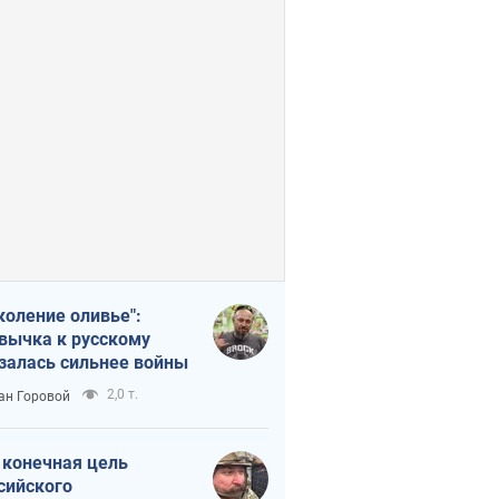
коление оливье":
вычка к русскому
залась сильнее войны
2,0 т.
ан Горовой
 конечная цель
сийского