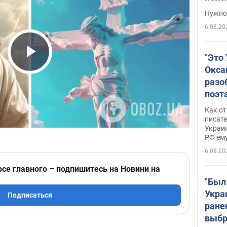
выне
Нужно 
6.08.20
"Это
Play Video
Окса
разо
поэта
"заз
Как от
даже
писат
Украин
а те
РФ ему
гено
6.08.20
рсе главного – подпишитесь на Новини на
"Был
Укра
Подписаться
ране
выбр