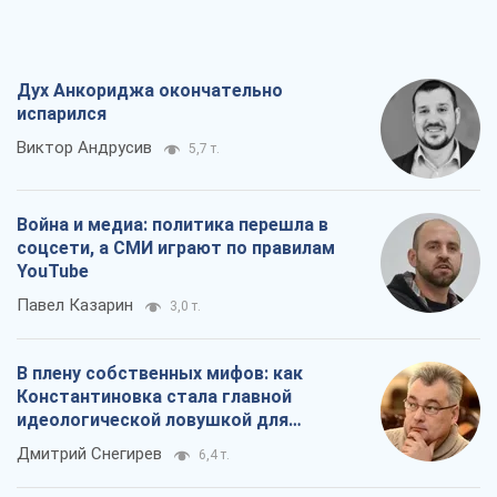
Дух Анкориджа окончательно
испарился
Виктор Андрусив
5,7 т.
Война и медиа: политика перешла в
соцсети, а СМИ играют по правилам
YouTube
Павел Казарин
3,0 т.
В плену собственных мифов: как
Константиновка стала главной
идеологической ловушкой для
российских оккупантов
Дмитрий Снегирев
6,4 т.