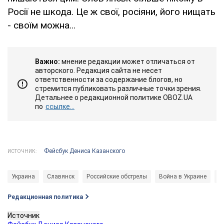
Росії не шкода. Це ж свої, росіяни, його нищать
- своїм можна…
Важно:
мнение редакции может отличаться от
авторского. Редакция сайта не несет
ответственности за содержание блогов, но
стремится публиковать различные точки зрения.
Детальнее о редакционной политике OBOZ.UA
по
ссылке...
Фейсбук Дениса Казанского
ИСТОЧНИК:
Украина
Славянск
Российские обстрелы
Война в Украине
Р
Редакционная политика
Источник