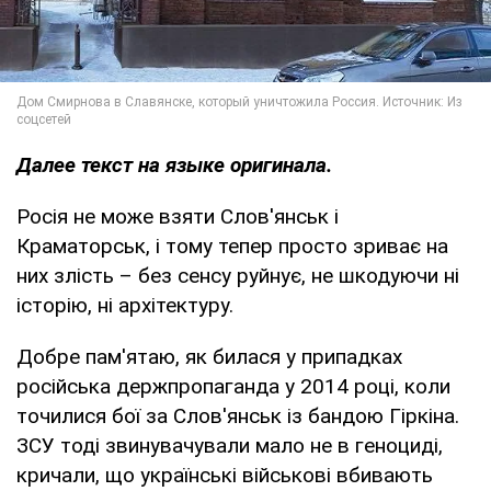
Далее текст на языке оригинала.
Росія не може взяти Слов'янськ і
Краматорськ, і тому тепер просто зриває на
них злість – без сенсу руйнує, не шкодуючи ні
історію, ні архітектуру.
Добре пам'ятаю, як билася у припадках
російська держпропаганда у 2014 році, коли
точилися бої за Слов'янськ із бандою Гіркіна.
ЗСУ тоді звинувачували мало не в геноциді,
кричали, що українські військові вбивають