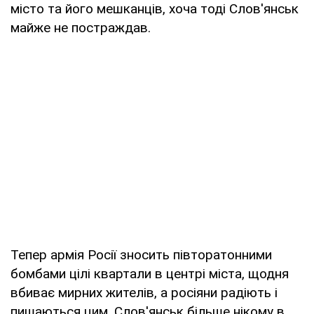
місто та його мешканців, хоча тоді Слов'янськ
майже не постраждав.
Тепер армія Росії зносить півторатонними
бомбами цілі квартали в центрі міста, щодня
вбиває мирних жителів, а росіяни радіють і
пишаються цим. Слов'янськ більше нікому в