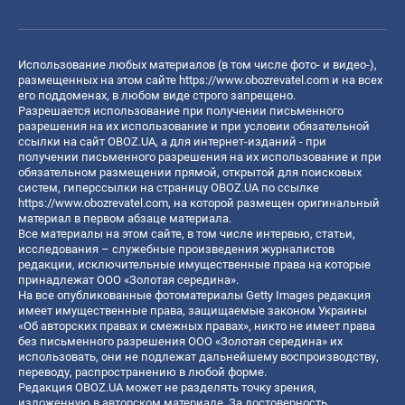
Использование любых материалов (в том числе фото- и видео-),
размещенных на этом сайте
https://www.obozrevatel.com
и на всех
его поддоменах, в любом виде строго запрещено.
Разрешается использование при получении письменного
разрешения на их использование и при условии обязательной
ссылки на сайт OBOZ.UA, а для интернет-изданий - при
получении письменного разрешения на их использование и при
обязательном размещении прямой, открытой для поисковых
систем, гиперссылки на страницу OBOZ.UA по ссылке
https://www.obozrevatel.com
, на которой размещен оригинальный
материал в первом абзаце материала.
Все материалы на этом сайте, в том числе интервью, статьи,
исследования – служебные произведения журналистов
редакции, исключительные имущественные права на которые
принадлежат ООО «Золотая середина».
На все опубликованные фотоматериалы Getty Images редакция
имеет имущественные права, защищаемые законом Украины
«Об авторских правах и смежных правах», никто не имеет права
без письменного разрешения ООО «Золотая середина» их
использовать, они не подлежат дальнейшему воспроизводству,
переводу, распространению в любой форме.
Редакция OBOZ.UA может не разделять точку зрения,
изложенную в авторском материале. За достоверность