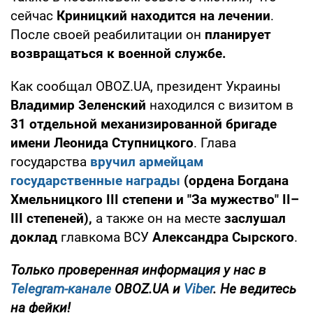
сейчас
Криницкий находится на лечении
.
После своей реабилитации он
планирует
возвращаться к военной службе.
Как сообщал OBOZ.UA, президент Украины
Владимир Зеленский
находился с визитом в
31 отдельной механизированной бригаде
имени Леонида Ступницкого
. Глава
государства
вручил армейцам
государственные награды
(ордена Богдана
Хмельницкого III степени и "За мужество" II–
III степеней),
а также он на месте
заслушал
доклад
главкома ВСУ
Александра Сырского
.
Только
проверенная информация у нас в
Telegram-канале
OBOZ.UA и
Viber
. Не ведитесь
на фейки!